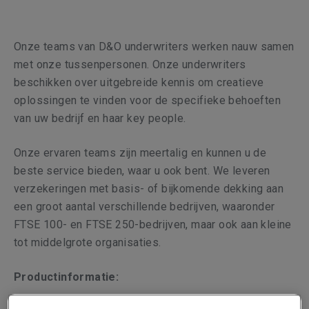
Onze teams van D&O underwriters werken nauw samen
met onze tussenpersonen. Onze underwriters
beschikken over uitgebreide kennis om creatieve
oplossingen te vinden voor de specifieke behoeften
van uw bedrijf en haar key people.
Onze ervaren teams zijn meertalig en kunnen u de
beste service bieden, waar u ook bent. We leveren
verzekeringen met basis- of bijkomende dekking aan
een groot aantal verschillende bedrijven, waaronder
FTSE 100- en FTSE 250-bedrijven, maar ook aan kleine
tot middelgrote organisaties.
Productinformatie: