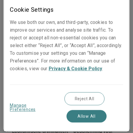
Onze bestuurdersaansprakelijkheidsverzekering biedt
de volgende opties:
Cookie Settings
We use both our own, and third-party, cookies to
Verzekeringstak:
improve our services and analyse site traffic. To
reject or accept all non-essential cookies you can
Aansprakelijkheid van directie en functionarissen
select either “Reject All”, or “Accept All”, accordingly.
(D&O) – bescherming voor individuen in hun rol als
To customise your settings you can “Manage
directeur of functionaris van een bedrijf
Preferences”. For more information on our use of
Pension Trustees Liability (PTL) – bescherming
cookies, view our
Privacy & Cookie Policy
.
voor beheerders en medewerkers van
pensioenfondsen en andere personen die
verantwoordelijk zijn voor pensioenregelingen van
bedrijven
Reject All
Employment Practices Liability (EPL) –
Manage
bescherming tegen claims als gevolg van
Preferences
schendingen van arbeidsrecht zoals discriminatie,
Allow All
seksuele intimidatie en onrechtmatig ontslag
Economische criminaliteit – bescherming voor