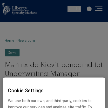
NL | NL
Home
•
Newsroom
News
Marnix de Kievit benoemd tot
Underwriting Manager
Professional Indemnity
Benelux and Nordics
Cookie Settings
We use both our own, and third-party, cookies to
improve our services and analyse site traffic. To