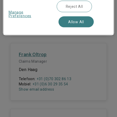
Den Haag
Reject All
Manage
Telefoon:
+31 (0)70 302 86 57
Preferences
Mobiel:
+31 (0)6 15 51 08 38
Allow All
Show email address
Frank Oltrop
Claims Manager
Den Haag
Telefoon:
+31 (0)70 302 86 13
Mobiel:
+31 (0)6 30 29 35 54
Show email address