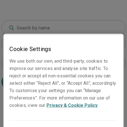
All products
Cookie Settings
We use both our own, and third-party, cookies to
All locations
improve our services and analyse site traffic. To
reject or accept all non-essential cookies you can
Zoeken op
select either “Reject All”, or “Accept All”, accordingly.
To customise your settings you can “Manage
Preferences”. For more information on our use of
cookies, view our
Privacy & Cookie Policy
.
Renske Franken
Head of Claims Continental Europe