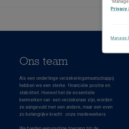
“Manage 
Privacy 
Manage 
Ons team
Als een onderlinge verzekeringsmaatschappij
hebben we een sterke financiële positie en
stabiliteit. Hoewel het de essentiële
kenmerken van een verzekeraar zijn, worden
ze aangevuld met een andere, maar een even
zo belangrijke kracht : onze medewerkers.
We bieden eenvoudige toegang tot de