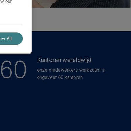
ew our
low All
60
Kantoren wereldwijd
onze medewerkers werkzaam in
ongeveer 60 kantoren