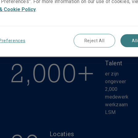
Preferences”. For more information on our use of cookies, vi
& Cookie Policy
.
Preferences
Reject All
Al
2,000+
Talent
er zijn
ongeveer
2,000
medewerkers
werkzaam bij
LSM
Locaties