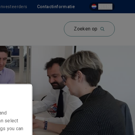
 investeerders
Contactinformatie
NL | NL
Zoeken op
 and
an select
ings you can