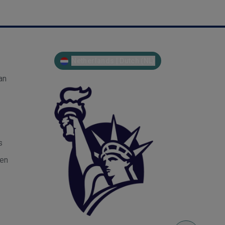
Netherlands | Dutch (NL)
an
s
gen