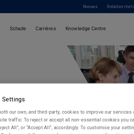
Nieuws
Relaties met
n
Schade
Carrières
Knowledge Centre
. We hebben een wereldwijd
 Settings
n ervaren mensen die zich
oth our own, and third-party, cookies to improve our services
ite traffic. To reject or accept all non-essential cookies you c
eject All”, or “Accept All”, accordingly. To customise your sett