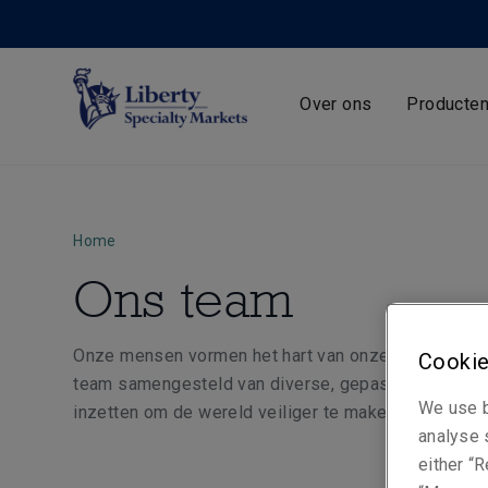
Over ons
Producte
Home
Ons team
Onze mensen vormen het hart van onze organisatie
Cookie
team samengesteld van diverse, gepassioneerde e
We use b
inzetten om de wereld veiliger te maken.
analyse s
either “R