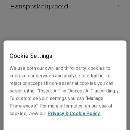
Aansprakelijkheid
Affinity & Programme Business
Cookie Settings
We use both our own, and third-party, cookies to
improve our services and analyse site traffic. To
reject or accept all non-essential cookies you can
Beroeps- aansprakelijkheid
select either “Reject All”, or “Accept All”, accordingly.
To customise your settings you can “Manage
Preferences”. For more information on our use of
cookies, view our
Privacy & Cookie Policy
.
Bestuurders- aansprakelijkheid