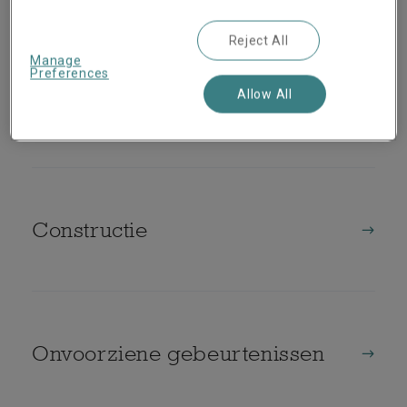
Reject All
Manage
Preferences
Allow All
Borgstelling
Constructie
Onvoorziene gebeurtenissen