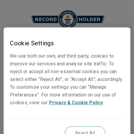
Cookie Settings
We use both our own, and third-party, cookies to
improve our services and analyse site traffic. To
reject or accept all non-essential cookies you can
Gepubliceerd op
Leestijd
select either “Reject All”, or “Accept All”, accordingly.
21 June 2021
2
min.
To customise your settings you can “Manage
Preferences”. For more information on our use of
Share on socials
cookies, view our
Privacy & Cookie Policy
.
Reject All