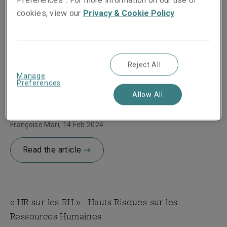
cookies, view our
Privacy & Cookie Policy
.
View Linkedin Profile
Reject All
Manage
Preferences
Intelligence artificielle et métiers de l’assurance
Allow All
: quelles opportunités pour quels défis ?
Françoise Mari
, 14 Feb 2024
Read the article
« HR sur les RH » : Hauts Risques sur les
Ressources Humaines