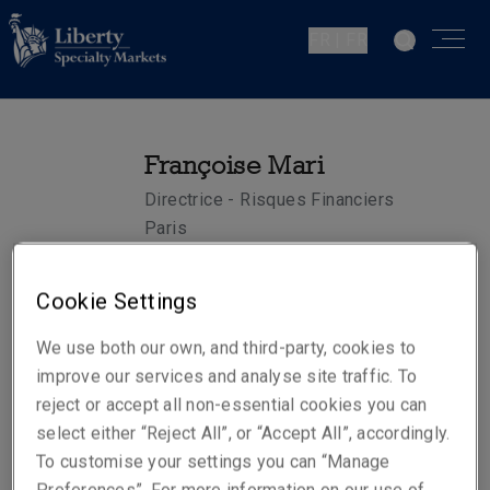
FR | FR
Françoise Mari
Directrice - Risques Financiers
Paris
Cookie Settings
Numéros de téléphone
Téléphone : +33 1 73 02 81 20
We use both our own, and third-party, cookies to
Mobile : +33 7 88 32 13 14
improve our services and analyse site traffic. To
reject or accept all non-essential cookies you can
E-mail
select either “Reject All”, or “Accept All”, accordingly.
Show email address
To customise your settings you can “Manage
Preferences”. For more information on our use of