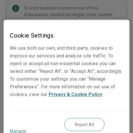
Si votre question concerne nos offres
d’assurance, veuillez privilégier votre courtier
d’assurance, il sera en mesure de vous conseiller.
Cookie Settings
We use both our own, and third-party, cookies to
Vos coordonnées
improve our services and analyse site traffic. To
reject or accept all non-essential cookies you can
select either “Reject All”, or “Accept All”, accordingly.
Je suis *
To customise your settings you can “Manage
Preferences”. For more information on our use of
Choisir
cookies, view our
Privacy & Cookie Policy
.
Stay up to date with the latest updates, Unique
Perspectives and more from Liberty Specialty
Reject All
Manage
Markets.