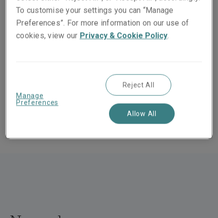
Nous offrons une gamme exceptionnelle de services
To customise your settings you can “Manage
d’assurance et de réassurance aux courtiers et aux
Preferences”. For more information on our use of
assurés sur les principaux marchés. Nos
cookies, view our
Privacy & Cookie Policy
.
collaborateurs sont expérimentés, réactifs et capables
de prendre des décisions rapidement. Les solutions
que nous concevons et les relations que nous
bâtissons résistent à l’épreuve du temps.
Reject All
Manage
Preferences
Allow All