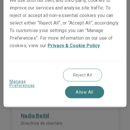
We use both our own, and third-party, cookies to
LinkedIn
improve our services and analyse site traffic. To
reject or accept all non-essential cookies you can
select either “Reject All”, or “Accept All”, accordingly.
To customise your settings you can “Manage
Audrey Mondin
Preferences”. For more information on our use of
Directrice Délégation Sud-Est & Directrice
cookies, view our
Privacy & Cookie Policy
.
des Relations Courtage
Lyon
Téléphone :
06 25 58 87 28
Reject All
Show email address
LinkedIn
Manage
Preferences
Allow All
Nadia Bedjil
Directrice de clientèle