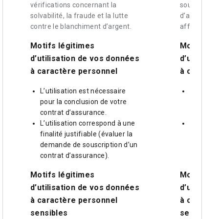
vérifications concernant la
souscription
solvabilité, la fraude et la lutte
d’assurance
contre le blanchiment d’argent.
afférentes.
Motifs légitimes
Motifs lé
d’utilisation de vos données
d’utilisat
à caractère personnel
à caractè
L’utilisation est nécessaire
L’utilisa
pour la conclusion de votre
pour la c
contrat d’assurance.
contrat 
L’utilisation correspond à une
L’utilisa
finalité justifiable (évaluer la
finalité j
demande de souscription d’un
demande 
contrat d’assurance).
contrat 
Motifs légitimes
Motifs lé
d’utilisation de vos données
d’utilisat
à caractère personnel
à caractè
sensibles
sensibles