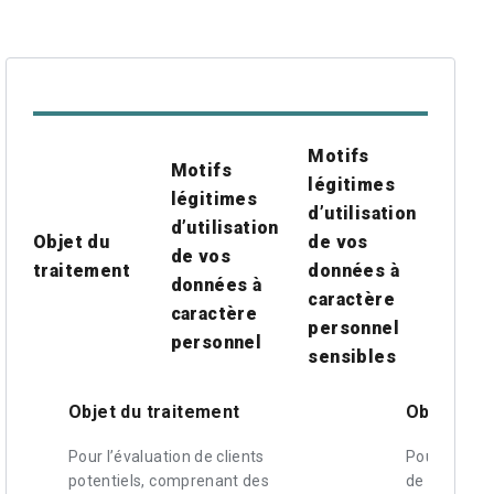
Motifs
Motifs
légitimes
légitimes
d’utilisation
d’utilisation
Objet du
de vos
de vos
traitement
données à
données à
caractère
caractère
personnel
personnel
sensibles
Objet du traitement
Objet du 
Pour l’évaluation de clients
Pour la gest
potentiels, comprenant des
de votre d