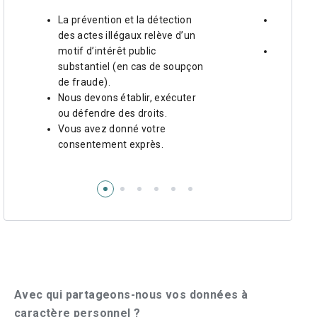
La prévention et la détection
Vous ave
des actes illégaux relève d’un
consente
motif d’intérêt public
Nous avo
substantiel (en cas de soupçon
consent
de fraude).
pouvoir 
Nous devons établir, exécuter
d’assura
ou défendre des droits.
Vous avez donné votre
consentement exprès.
Avec qui partageons-nous vos données à
caractère personnel ?