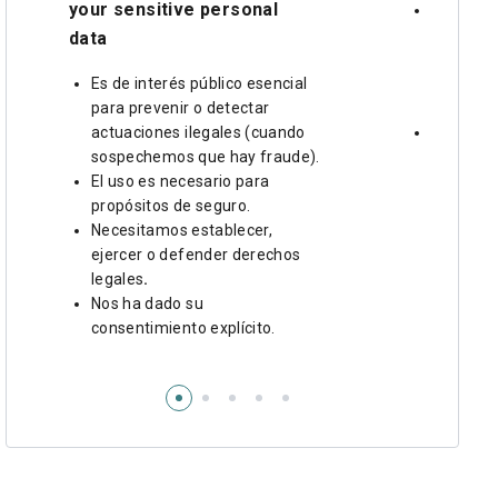
your sensitive personal
Nos ha d
su consen
data
Necesita
Es de interés público esencial
consenti
para prevenir o detectar
le entre
actuaciones ilegales (cuando
El uso e
sospechemos que hay fraude).
propósit
El uso es necesario para
propósitos de seguro.
Necesitamos establecer,
ejercer o defender derechos
legales
.
Nos ha dado su
consentimiento explícito.