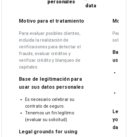
personales
data
Motivo para el tratamiento
Motivo pa
Para evaluar posibles clientes,
Para admini
incluida la realización de
solicitud de
verificaciones para detectar el
Base de l
fraude, evaluar créditos y
usar sus 
verificar crédito y blanqueo de
capitales.
Es neces
Base de legitimación para
cumplir 
seguros.
usar sus datos personales
Tenemos 
Es necesario celebrar su
(evaluar 
contrato de seguro.
Legal gro
Tenemos un fin legítimo
your sens
(evaluar su solicitud).
data
Legal grounds for using