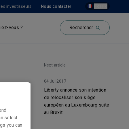
les investisseurs
Nous contacter
FR | FR
iez-vous ?
Rechercher
Next article
04 Jul 2017
nes
Liberty annonce son intention
de relocaliser son siège
européen au Luxembourg suite
 and
au Brexit
an select
e
ings you can