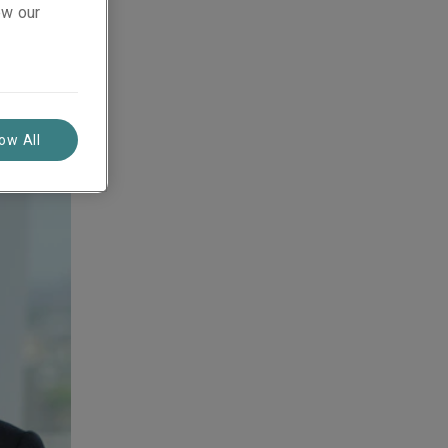
ew our
low All