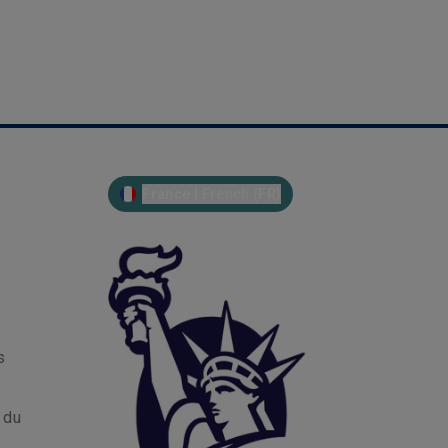
France | French (FR)
s
r du