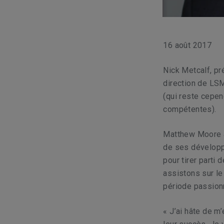
16 août 2017
Nick Metcalf, pr
direction de LS
(qui reste cepen
compétentes).
Matthew Moore a
de ses développ
pour tirer parti
assistons sur le
période passion
« J’ai hâte de m