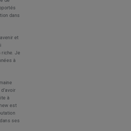
te de
apportés
ition dans
avenir et
i
 riche. Je
années à
omaine
 d’avoir
ite à
thew est
utation
l dans ses