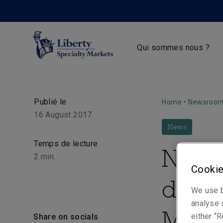
Qui sommes nous ?
Publié le
Home
•
Newsroo
16 August 2017
News
Temps de lecture
Nick 
2
min.
Cookie
de Li
We use b
analyse s
Mark
either “R
Share on socials