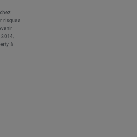
 chez
ur risques
evenir
 2014,
erty à