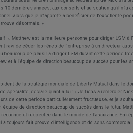
voudrais aussi rendre hommage au leadership de Nick à la tê
 10 dernières années, aux conseils et au soutien qu’il m’a 
onnel, alors que je m’apprête à bénéficier de l’excellente pos
 trouve désormais. »
lf, « Matthew est la meilleure personne pour diriger LSM à l’
nt ravi de céder les rênes de l’entreprise à un directeur auss
 eu beaucoup de plaisir à diriger LSM durant cette période très
ew et à l’équipe de direction beaucoup de succès pour les 
ésident de la stratégie mondiale de Liberty Mutual dans le d
e spécialité, déclare quant à lui : « Je tiens à remercier Nick
urs de cette période particulièrement fructueuse, et je souha
n équipe de direction beaucoup de succès dans le futur. Mat
 reconnue et respectée dans le monde de l’assurance. Sa rép
 il a toujours fait preuve d’intelligence et de sens commercia