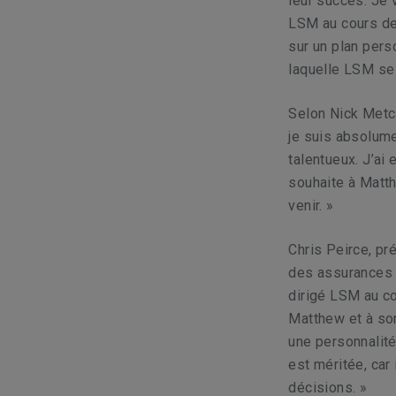
leur succès. Je 
LSM au cours des
sur un plan pers
laquelle LSM se
Selon Nick Metca
je suis absolume
talentueux. J’ai
souhaite à Matth
venir. »
Chris Peirce, pr
des assurances d
dirigé LSM au co
Matthew et à so
une personnalité
est méritée, car
décisions. »