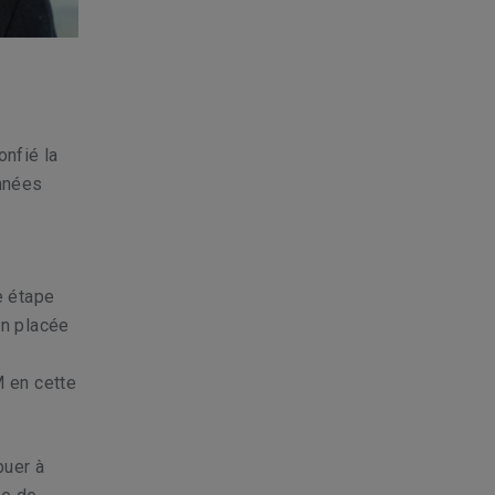
onfié la
nnées
e étape
en placée
M en cette
buer à