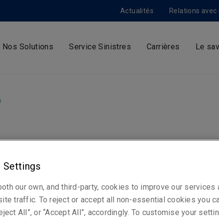
Actualités
Relations avec 
Nos Solutions
Service Sinistres
Carrières
Le sav
m
Metcalf remet les rê
 Settings
berty Specialty
oth our own, and third-party, cookies to improve our services
ite traffic. To reject or accept all non-essential cookies you c
ets à Matthew Moor
eject All”, or “Accept All”, accordingly. To customise your sett