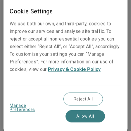
Cookie Settings
We use both our own, and third-party, cookies to
improve our services and analyse site traffic. To
reject or accept all non-essential cookies you can
select either “Reject All”, or “Accept All”, accordingly.
To customise your settings you can “Manage
Preferences”. For more information on our use of
cookies, view our
Privacy & Cookie Policy
.
Publié le
15 September 2025
Reject All
Manage
Share on socials
Preferences
Allow All