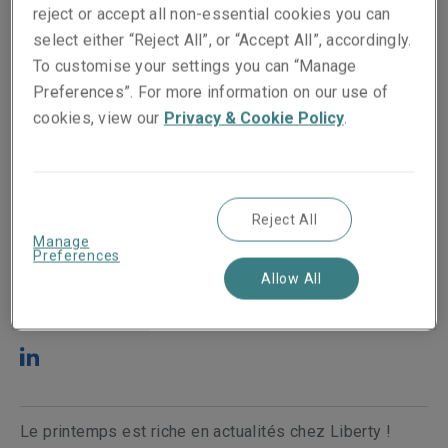
reject or accept all non-essential cookies you can
select either “Reject All”, or “Accept All”, accordingly.
To customise your settings you can “Manage
Preferences”. For more information on our use of
cookies, view our
Privacy & Cookie Policy
.
Publié le
Temps de lecture
Reject All
Manage
18 June 2025
2
min.
Preferences
Allow All
Share on socials
Le printemps est riche en actualités chez Liberty !