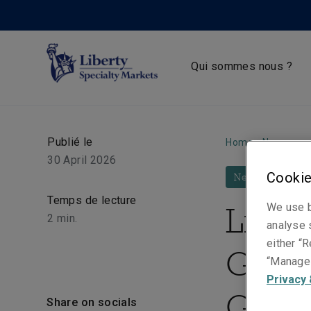
Qui sommes nous ?
Publié le
Home
•
Newsroo
30 April 2026
Cookie
News
Temps de lecture
Libe
We use b
2
min.
analyse s
either “R
Guene
“Manage 
Privacy 
Génér
Share on socials