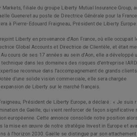
y Markets, filiale du groupe Liberty Mutual Insurance Group, 
ëlle Gueneret au poste de Directrice Générale pour la Franc
rtera à Pierre-Edouard Fraigneau, Président de Liberty Europe
rejoint Liberty en provenance d’Aon France, où elle occupait 
ectrice Global Accounts et Directrice de Clientèle, et était 
 Au cours de ses 17 années au sein d’Aon, elle a développé 
 technique dans les domaines des risques d’entreprise IARD,
xpertise reconnue dans l’accompagnement de grands client
otée d’une solide vision commerciale, elle sera chargée
expansion de Liberty sur le marché français.
raigneau, Président de Liberty Europe, a déclaré : « Je suis r
mination de Gaëlle, qui vient renforcer de façon significative 
ion européenne. Cette annonce consolide notre position alor
 la mise en œuvre de notre stratégie Invest in Europe et a
ns à l’horizon 2030. Gaëlle se distingue par son attachement 