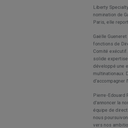
Liberty Specialt
nomination de Ga
Paris, elle repo
Gaëlle Gueneret 
fonctions de Dir
Comité exécutif.
solide expertise
développé une e
multinationaux.
D
d’accompagner l’
Pierre-Edouard F
d’annoncer la no
équipe de direct
nous poursuivons
vers nos ambitio