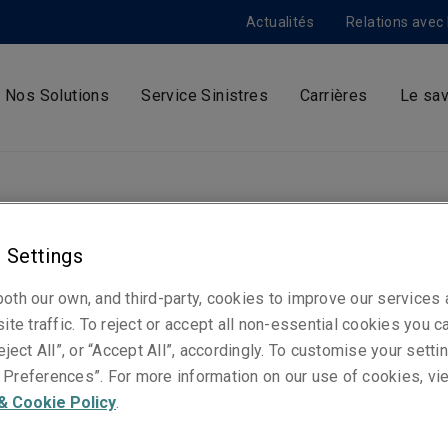
Actualités
Relations avec 
Nos Solutions
Service Sinistres
Carrières
Le sav
m
 Settings
rty nomme Gaëlle
oth our own, and third-party, cookies to improve our services
ite traffic. To reject or accept all non-essential cookies you c
eject All”, or “Accept All”, accordingly. To customise your sett
ret Directrice
Preferences”. For more information on our use of cookies, vi
& Cookie Policy
.
ale pour la France