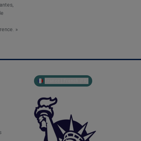
antes,
de
rence. »
France | French (FR)
s