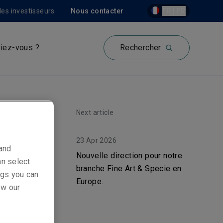
les investisseurs
Nous contacter
FR | FR
iez-vous ?
Rechercher
Next article
23 Apr 2026
 and
Nouvelle direction pour notre
an select
branche Fine Art & Specie en
ings you can
Europe.
ew our