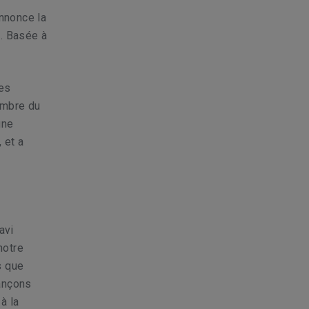
annonce la
e. Basée à
.
les
membre du
une
 et a
s
avi
notre
s que
vançons
à la