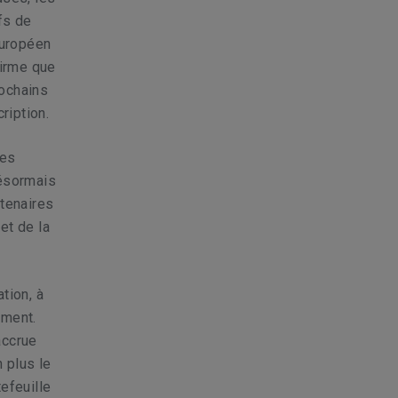
fs de
européen
firme que
rochains
ription.
des
désormais
rtenaires
et de la
ation, à
ement.
accrue
 plus le
efeuille