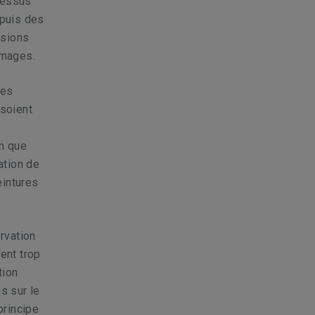
cessus
epuis des
nsions
mmages.
des
 soient
en que
ation de
eintures
rvation
ent trop
tion
s sur le
principe