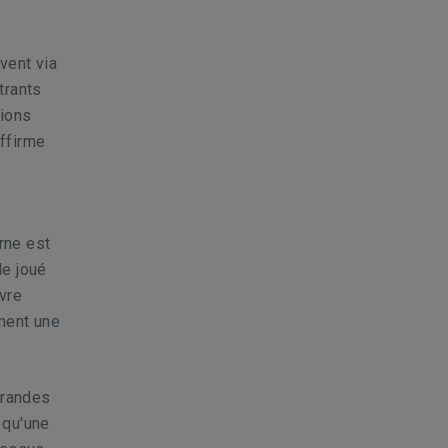
vent via
trants
tions
affirme
rne est
le joué
uvre
ement une
grandes
 qu'une