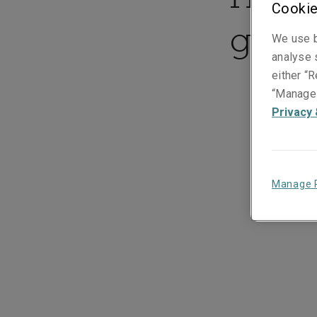
Cookie
géopo
We use b
analyse s
either “R
“Manage 
Privacy 
Manage 