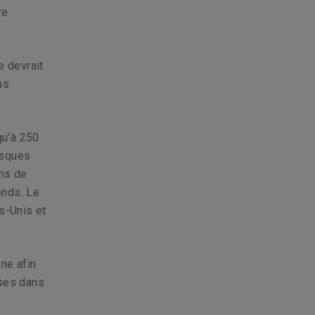
re
e devrait
us
qu'à 250
risques
ons de
onds. Le
s-Unis et
nne afin
uses dans