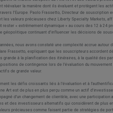
t réévaluer la manière dont ils évaluent et protègent les acti
travers l'Europe. Paolo Frassetto, Directeur de souscription 
 et les valeurs précieuses chez Liberty Specialty Markets, af
ait rester « extrêmement dynamique » au cours des 12 à 24 p
ude géopolitique continuant d'influencer les décisions de sousc
 années, nous avons constaté une complexité accrue autour 
lare Frassetto, expliquant que les souscripteurs accordent 
s grande à la planification des itinéraires, à la qualité des pa
spositions de contingence lors de l'évaluation du mouvement 
actifs de grande valeur.
ment les défis croissants liés à l'évaluation et à l'authentific
ne Art est de plus en plus perçu comme un actif d'investiss
pagné d'un changement de clientèle, avec une participation 
es et des investisseurs alternatifs qui considèrent de plus en
valeurs précieuses comme faisant partie de stratégies de port