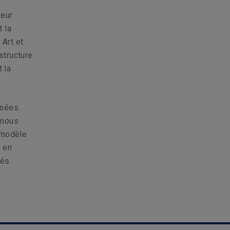
reur
 la
 Art et
structure
 la
isées.
 nous
 modèle
t en
tés