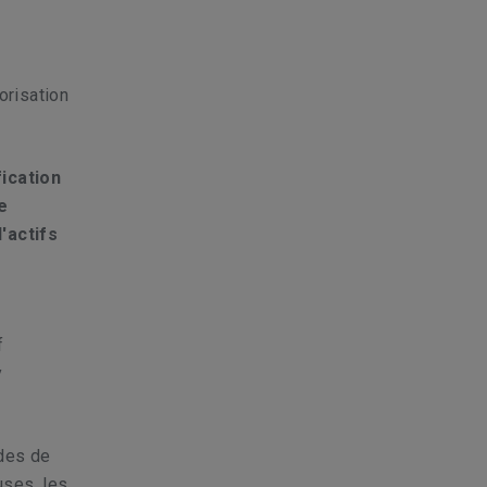
orisation
ication
e
'actifs
f
y
odes de
uses, les