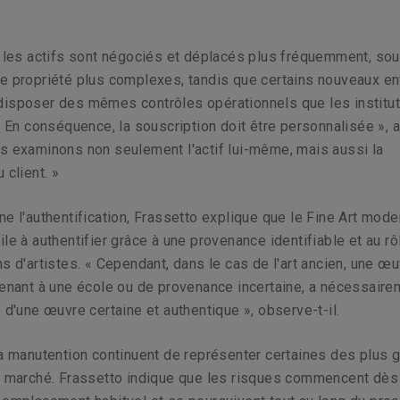
e les actifs sont négociés et déplacés plus fréquemment, sou
e propriété plus complexes, tandis que certains nouveaux en
disposer des mêmes contrôles opérationnels que les institu
 « En conséquence, la souscription doit être personnalisée », 
s examinons non seulement l'actif lui-même, mais aussi la
 client. »
ne l'authentification, Frassetto explique que le Fine Art mode
ile à authentifier grâce à une provenance identifiable et au rô
ns d'artistes. « Cependant, dans le cas de l'art ancien, une œ
tenant à une école ou de provenance incertaine, a nécessair
e d'une œuvre certaine et authentique », observe-t-il.
la manutention continuent de représenter certaines des plus 
du marché. Frassetto indique que les risques commencent dès