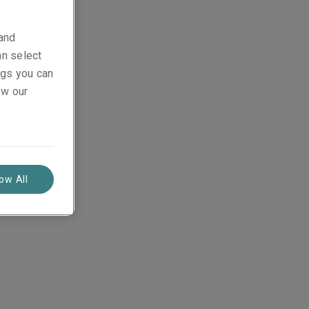
 and
an select
ings you can
ew our
low All