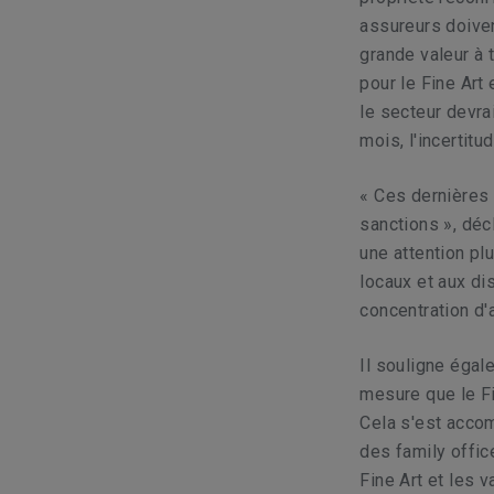
assureurs doiven
grande valeur à 
pour le Fine Art
le secteur devr
mois, l'incertit
« Ces dernières
sanctions », déc
une attention plu
locaux et aux di
concentration d'
Il souligne égale
mesure que le Fi
Cela s'est accom
des family offic
Fine Art et les 