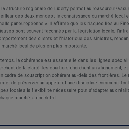
 la structure régionale de Liberty permet au réassureur/assu
eilleur des deux mondes : la connaissance du marché local et
helle paneuropéenne ». Il affirme que les risques liés au Fine
ieuses sont souvent façonnés par la législation locale, l'infra
comportement des clients et l'historique des sinistres, rendant
marché local de plus en plus importante.
temps, la cohérence est essentielle dans les lignes spécial
erchent de la clarté, les courtiers cherchent un alignement, et
n cadre de souscription cohérent au-delà des frontières. Le
rmet de préserver un appétit et une discipline communs, tou
pes locales la flexibilité nécessaire pour s'adapter aux réali
haque marché », conclut-il.