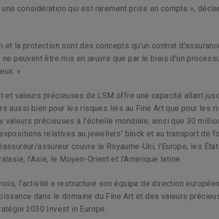
 une considération qui est rarement prise en compte », décla
n et la protection sont des concepts qu'un contrat d'assuranc
ls ne peuvent être mis en œuvre que par le biais d'un process
eux. »
Art et valeurs précieuses de LSM offre une capacité allant jus
ars aussi bien pour les risques liés au Fine Art que pour les 
x valeurs précieuses à l'échelle mondiale, ainsi que 30 milli
 expositions relatives au jewellers' block et au transport de f
réassureur/assureur couvre le Royaume-Uni, l'Europe, les État
ralasie, l'Asie, le Moyen-Orient et l'Amérique latine.
ois, l'activité a restructuré son équipe de direction europée
roissance dans le domaine du Fine Art et des valeurs précie
tratégie 2030 Invest in Europe.