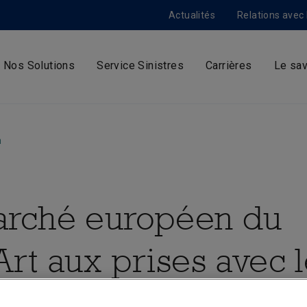
Actualités
Relations avec 
Nos Solutions
Service Sinistres
Carrières
Le sav
m
arché européen du
Art aux prises avec 
es climatiques et