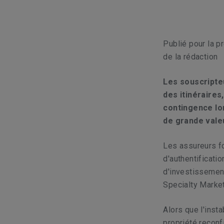
Publié pour la p
de la rédaction
Les souscripte
des itinéraires
contingence lor
de grande vale
Les assureurs fo
d'authentificati
d'investissement
Specialty Marke
Alors que l'inst
propriété reconf