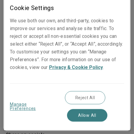
Cookie Settings
We use both our own, and third-party, cookies to
improve our services and analyse site traffic. To
reject or accept all non-essential cookies you can
select either “Reject All”, or “Accept All”, accordingly.
To customise your settings you can “Manage
Preferences”. For more information on our use of
cookies, view our
Privacy & Cookie Policy
.
Reject All
Manage
Preferences
Publié le
Temps de lecture
Allow All
06 January 2026
2
min.