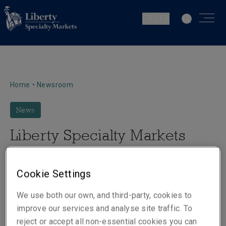
FR | FR
Home
•
Newsroom
News
Liberty Specialty Markets
nomme Anne Roussel au
poste de Souscriptrice
Cookie Settings
Risques Financiers Grands
We use both our own, and third-party, cookies to
Comptes
improve our services and analyse site traffic. To
reject or accept all non-essential cookies you can