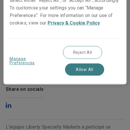
select either “Reject All”, or “Accept All”, accordingly.
To customise your settings you can “Manage
Preferences”. For more information on our use of
cookies, view our
Privacy & Cookie Policy
.
Reject All
Manage
Preferences
Publié le
Temps de lecture
Allow All
25 March 2024
1
min.
Share on socials
L’équipe Liberty Specialty Markets a participé ce