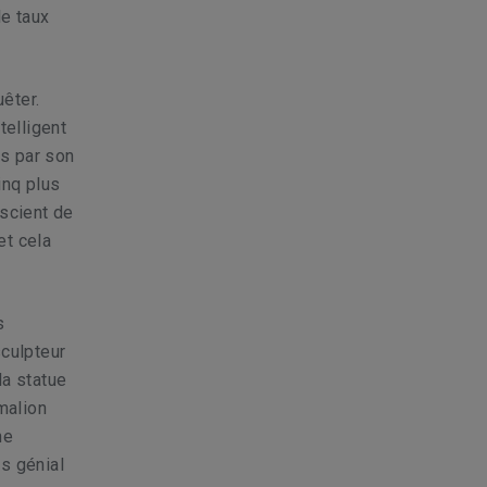
le taux
êter.
telligent
és par son
inq plus
nscient de
et cela
s
sculpteur
la statue
malion
ne
s génial