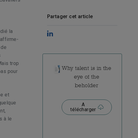
Partager cet article
dié la
 affirme-
t de
s
Mais trop
Why talent is in the
pas pour
eye of the
beholder
e et
 quelque
A
télécharger
nt,
s à le