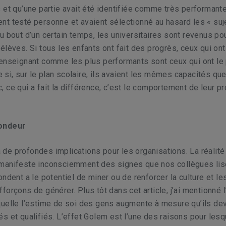
 et qu’une partie avait été identifiée comme très performante
aient testé personne et avaient sélectionné au hasard les « suj
u bout d’un certain temps, les universitaires sont revenus po
élèves. Si tous les enfants ont fait des progrès, ceux qui ont
 enseignant comme les plus performants sont ceux qui ont le
i, sur le plan scolaire, ils avaient les mêmes capacités que
 ce qui a fait la différence, c’est le comportement de leur p
ondeur
e profondes implications pour les organisations. La réalité
manifeste inconsciemment des signes que nos collègues lis
ondent a le potentiel de miner ou de renforcer la culture et le
forçons de générer. Plus tôt dans cet article, j’ai mentionné l
quelle l’estime de soi des gens augmente à mesure qu’ils de
s et qualifiés. L’effet Golem est l’une des raisons pour lesq