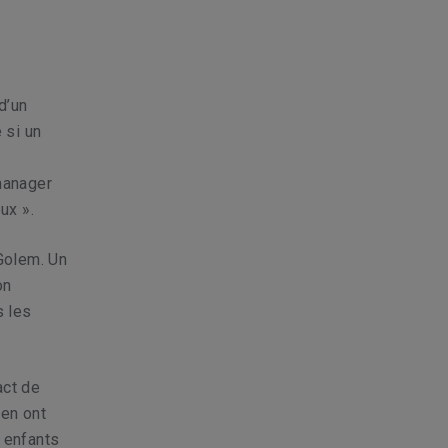
d’un
 si un
 manager
ux ».
 Golem. Un
on
s les
act de
sen ont
s enfants