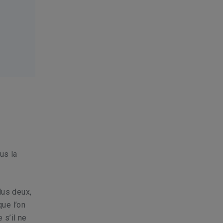
us la
lus deux,
que l’on
s’il ne