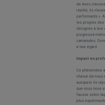
de leurs classes
réalité, ils n’av
performants ». A
les progrès des 
désignés à leur
progressé même s
camarades. Donc,
à leur égard.
Impact en prof
Ce phénomène a d
chacun de nous 
auxquels ils rép
que nous nous ef
fausse selon la
plus expérimenté