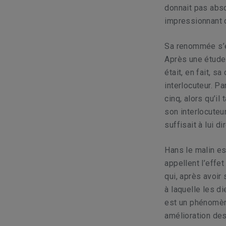
donnait pas abso
impressionnant 
Sa renommée s’es
Après une étude 
était, en fait, 
interlocuteur. P
cinq, alors qu’il
son interlocuteur
suffisait à lui di
Hans le malin e
appellent l’effe
qui, après avoir
à laquelle les d
est un phénomèn
amélioration des