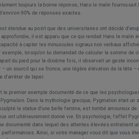
lument toujours la bonne réponse, Hans le malin fournissait 
d’environ 90% de réponses exactes.
t étendue au point que des universitaires ont décidé d’enqu
approfondie, il est apparu que ce qui rendait Hans le malin in
sa capacité à capter les minuscules signaux non verbaux affich
ar exemple, lorsqu’on lui demandait de calculer la somme de c
 tapait du pied pour la dixième fois, il observait un geste inco
 – un sourcil qui se fronce, une légère élévation de la tête – 
re d’arrêter de taper.
st le premier exemple documenté de ce que les psychologue
t Pygmalion. Dans la mythologie grecque, Pygmalion était un 
 sculpté la statue d’une belle femme, est tombé amoureux de 
ieux ont ultérieurement donné vie. En psychologie, l’effet Pyg
e documenté dans lequel des attentes élevées entraînent u
 performances. Ainsi, si votre manager vous dit que vous ête