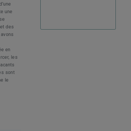
d’une
ste une
 se
 et des
s avons
ée en
cer, les
vacants
es sont
ne le