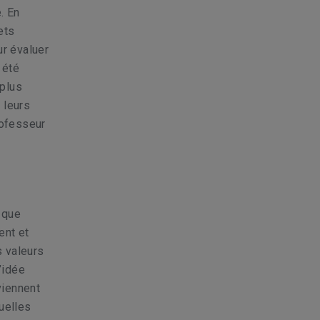
. En
ets
ur évaluer
 été
 plus
 leurs
rofesseur
 que
ent et
s valeurs
’idée
viennent
uelles