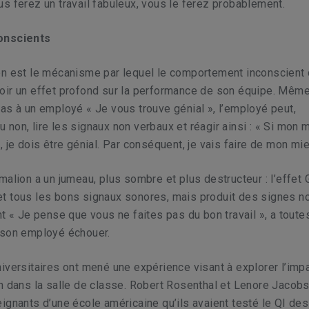
s ferez un travail fabuleux, vous le ferez probablement.
onscients
on est le mécanisme par lequel le comportement inconscient 
oir un effet profond sur la performance de son équipe. Même
as à un employé « Je vous trouve génial », l’employé peut,
non, lire les signaux non verbaux et réagir ainsi : « Si mon
, je dois être génial. Par conséquent, je vais faire de mon mie
malion a un jumeau, plus sombre et plus destructeur : l’effet
t tous les bons signaux sonores, mais produit des signes n
nt « Je pense que vous ne faites pas du bon travail », a toute
 son employé échouer.
iversitaires ont mené une expérience visant à explorer l’imp
n dans la salle de classe. Robert Rosenthal et Lenore Jacob
ignants d’une école américaine qu’ils avaient testé le QI de