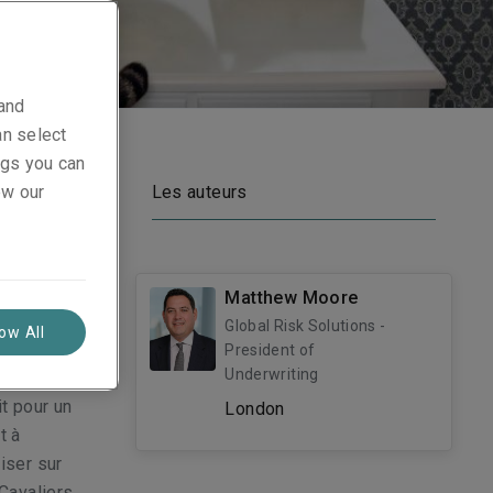
 and
an select
ings you can
 le monde
ew our
Les auteurs
oignée de
cité
utres ?
Matthew Moore
e basket
Global Risk Solutions -
low All
 nature
President of
Underwriting
pour le
t pour un
London
t à
iser sur
 Cavaliers