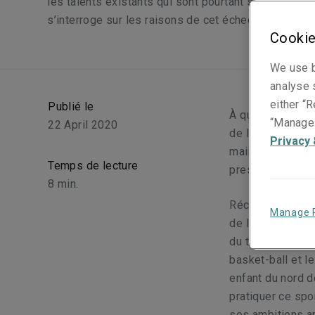
les talents existants qui sont pourtant sous leurs
s’interroge sur les raisons de cet échec.
Cookie
We use b
analyse s
either “R
Publié le
À quoi ressemble
“Manage 
22 April 2020
de l’entreprise.
Privacy 
main ferme et u
Temps de lecture
presque surnatu
8
min.
Récemment, j’ai 
Manage 
de la NBA John 
du talent. Il a 
basket-ball et l
enfant du nord d
pratiquer ce spo
ses ambitions am