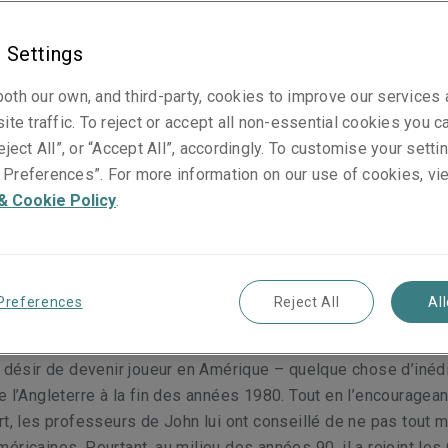
 yeux. Matthew Moore
 Settings
oth our own, and third-party, cookies to improve our services
ite traffic. To reject or accept all non-essential cookies you c
eject All”, or “Accept All”, accordingly. To customise your sett
 le talent ? C’est une phrase qui circule régulièrement dans
Preferences”. For more information on our use of cookies, vi
 S’agit-il d’un jeune diplômé plein d’enthousiasme, avec une p
& Cookie Policy
.
n diplôme d’Oxford ? Ou d’un génie des échecs avec une capa
relle à voir des modèles mathématiques qui échappent aux a
eu le plaisir de rencontrer le psychologue et ancien joueur d
Preferences
Reject All
Al
Amaechi OBE qui a passé de nombreuses années à étudier la
grandi à Stockport en Angleterre où il a développé une passion 
e désir de devenir joueur en Amérique – quelque chose d’inédi
e l’Angleterre à la fin des années 1980. Tout en l’encouragean
rt, les professeurs de John lui ont conseillé de ne pas tout m
éricaines. Pourtant, au milieu des années 90, il a rejoint les