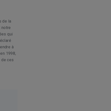
 de la
t notre
nées qui
éclaré
rendre à
 en 1998,
e de ces