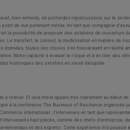
urait, bien entendu, de profondes répercussions sur le secte
 point de vue purement métier, en tant que compagnie d'assu
ait la possibilité de proposer des solutions de couverture d
s. Le transfert, le conseil, la modélisation en matière de risq
s données, toutes ces choses s'en trouveraient en réalité a
ative. Notre capacité à évaluer le risque et à en tirer des inf
 des historiques des sinistres en serait décuplée.
te à relever. Et cela m'est apparu très clairement au début de 
ticipé à la conférence The Business of Resilience organisée pa
ommerce international. J'intervenais en tant que représenta
d'intervenants haut placés, comme des chefs d'entreprise, d
vernementaux et des experts. Cette expérience m'a poussé à 