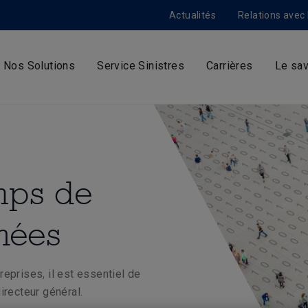
Actualités
Relations avec 
Nos Solutions
Service Sinistres
Carrières
Le sav
emps de
nées
eprises, il est essentiel de
irecteur général.