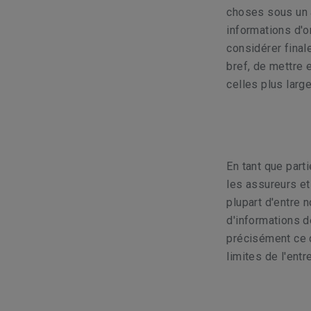
choses sous un a
informations d'or
considérer fina
bref, de mettre 
celles plus larg
En tant que part
les assureurs et
plupart d'entre 
d'informations d
précisément ce c
limites de l'entr