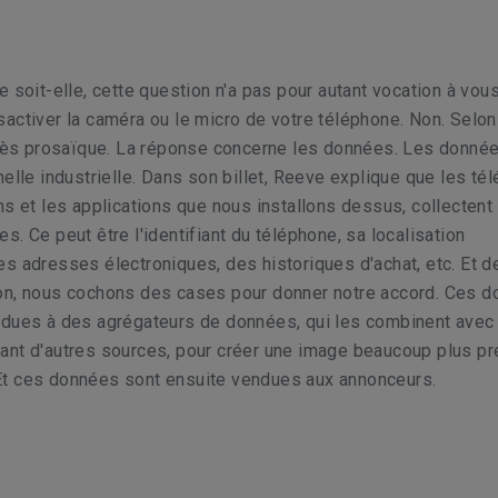
e soit-elle, cette question n'a pas pour autant vocation à vou
activer la caméra ou le micro de votre téléphone. Non. Selo
 très prosaïque. La réponse concerne les données. Les donné
helle industrielle. Dans son billet, Reeve explique que les t
ns et les applications que nous installons dessus, collectent
s. Ce peut être l'identifiant du téléphone, sa localisation
s adresses électroniques, des historiques d'achat, etc. Et d
on, nous cochons des cases pour donner notre accord. Ces 
ndues à des agrégateurs de données, qui les combinent avec 
ant d'autres sources, pour créer une image beaucoup plus pr
t ces données sont ensuite vendues aux annonceurs.