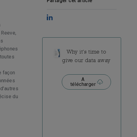
Partager cet article
s
n Reeve,
es
éléphones
Why it's time to
 toutes
give our data away
e façon
A
données
télécharger
d'autres
écise du