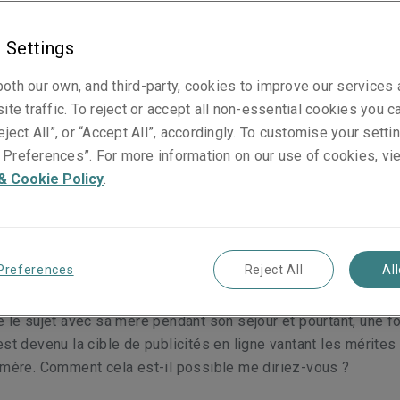
 Settings
oth our own, and third-party, cookies to improve our services
seur de la protection de la vie privée s'est récemment expri
ite traffic. To reject or accept all non-essential cookies you c
dant pourquoi ses profils de réseaux sociaux lui présentaie
eject All”, or “Accept All”, accordingly. To customise your sett
ne marque de dentifrice dont il n'avait jamais parlé ou qu'il n'
Preferences”. For more information on our use of cookies, vi
ée sur Google ?
& Cookie Policy
.
Preferences
Reject All
Al
 l'auteur Robert G. Reeve séjournait chez sa mère depuis une
une marque de dentifrice alors que Reeve en utilise une autr
é le sujet avec sa mère pendant son séjour et pourtant, une fo
est devenu la cible de publicités en ligne vantant les mérites
 mère. Comment cela est-il possible me diriez-vous ?