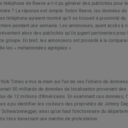
 téléphone de Reeve a-t-il pu générer des publicités pour l
a mère ? La réponse est simple. Selon Reeve, les données de
son téléphone auraient montré qu'il se trouvait à proximité du
 mère pendant une semaine. Les annonceurs, ayant accès à c
présentent alors des publicités qu'ils jugent pertinentes pour l
e groupe. En bref, les annonceurs ont procédé à la compara
elle les « métadonnées agrégées ».
York Times a mis la main sur l'un de ces fichiers de données
tenait 50 milliards de données de localisation provenant des
us de 12 millions d'Américains. En examinant ces données, l
s a pu identifier les visiteurs des propriétés de Johnny Dep
 Schwarzenegger, ainsi qu'un haut fonctionnaire du départem
ts-Unis traversant une marche de protestation.