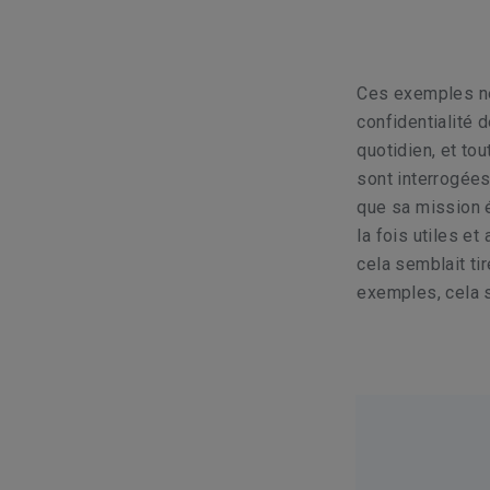
Ces exemples ne
confidentialité d
quotidien, et to
sont interrogée
que sa mission é
la fois utiles e
cela semblait tir
exemples, cela s