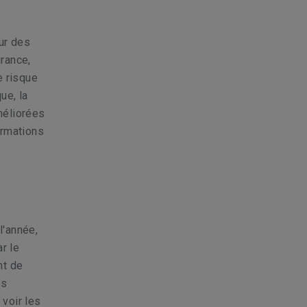
ur des
rance,
e risque
ue, la
méliorées
ormations
l'année,
r le
nt de
es
voir les