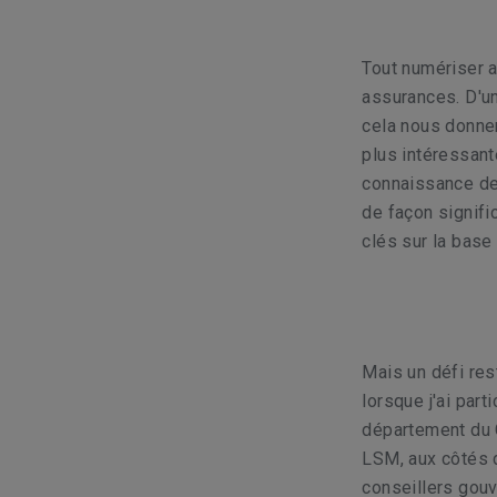
Tout numériser a
assurances. D'un
cela nous donner
plus intéressante
connaissance de
de façon signific
clés sur la base
Mais un défi res
lorsque j'ai par
département du C
LSM, aux côtés 
conseillers gou