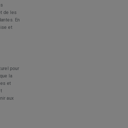
es
et de les
dantes. En
ise et
turel pour
que la
ées et
t
nir aux