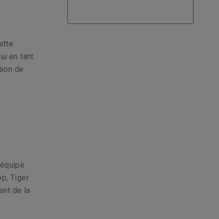
e
ette
ui en tant
ison de
'équipe
p, Tiger
ent de la