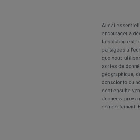
Aussi essentiell
encourager à dés
la solution est
partagées à l'éc
que nous utiliso
sortes de donnée
géographique, de
consciente ou n
sont ensuite ve
données, proven
comportement. E