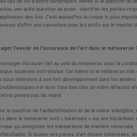
es cas de vol d’actifs numériques. Même si la question du ter
résolue, une autre question se pose : identifier les parties re
pplication des lois. C’est aujourd’hui le risque le plus import
reurs d’offrir une couverture pour les actifs sur le marché de
ger l’avenir de l’assurance de l’art dans le métaverse 
nvisager d’assurer l’art au sein du métaverse sous la condit
tique soulevée soit résolue. Car même si le métaverse n’en 
s nous attendons à son fort développement dans les années à
roblématiques est donc l’une des clés de notre réflexion afi
iel ne prenne pas de retard.
e la question de l’authentification et de la valeur intangible, 
s dans le métaverse sont « tokenisés » sur une blockchain, 
rique qui enregistre les transactions de manière sécurisée,
nfalsifiable. Si toutes ces pièces d’art étaient tokénisées, le