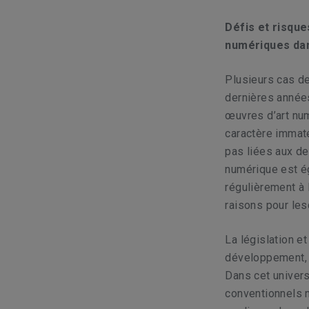
Défis et risqu
numériques dan
Plusieurs cas d
dernières année
œuvres d’art num
caractère immaté
pas liées aux de
numérique est ég
régulièrement à l
raisons pour les
La législation e
développement, 
Dans cet univers
conventionnels n’