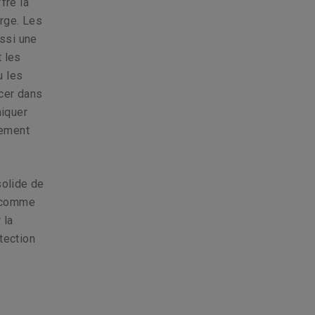
fre la
arge. Les
ssi une
t les
u les
cer dans
niquer
tement
solide de
s comme
 la
tection