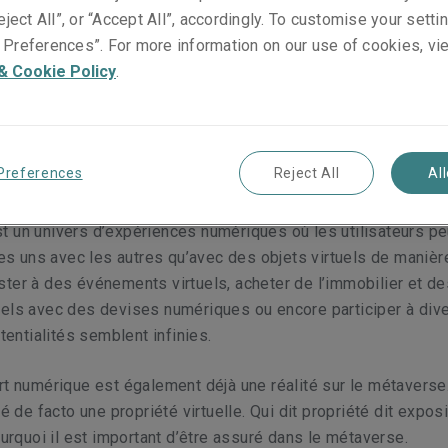
eject All”, or “Accept All”, accordingly. To customise your sett
Preferences”. For more information on our use of cookies, vi
& Cookie Policy
.
s limites du monde physique et en y incorporant les actifs
métaverse a ouvert un nouveau champ des possibles pour les
nturer dans ce territoire jusqu’ici inconnu est synonyme de 
Preferences
Reject All
Al
elles perspectives pour le secteur des assurances.
t un univers d’expériences numériques où les utilisateurs p
 les uns avec les autres qu’avec des objets virtuels de manièr
ter à des événements virtuels, acheter de l’immobilier et de
uels avec des devises numériques ou encore participer à div
otentialités semblent infinies.
rt numérique est également déjà une réalité sur le métaverse
éé de facto une propriété virtuelle. Qui dit propriété dit expos
pourquoi il est important d’être assuré dans le métaverse.