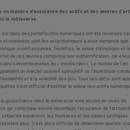
es en matière d’assurance des actifs et des œuvres d’art
s le métaverse.
e vol dans des portefeuilles numériques ont été recensés ce
s et nombreux sont les collectionneurs à avoir demandé que 
érique soient assurées. Toutefois, la valeur intrinsèque et l
riel de ces œuvres complique leur authentification, car elles
vises conventionnelles du « monde réel ». Le monde de l’art
alement un marché souvent spéculatif où l’incertitude condu
’instabilité et à la volatilité des prix. Tous ces défis sont aut
quelles il est difficile d’estimer la valeur des actifs numériq
t la gouvernance dans le métaverse sont encore en cours de
ce qui complique encore davantage l’assurance de l’art numé
 virtuel en expansion, les frontières et les cadres juridiques
existent plus. Il est alors difficile de déterminer quelles loi