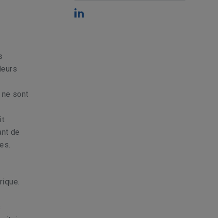
s
leurs
e
 ne sont
it
ant de
ues.
rique.
s