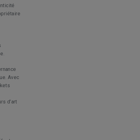
nticité
opriétaire
s
e.
ernance
que. Avec
rkets
rs d’art