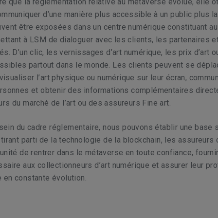
re que la réglementation relative au métaverse évolue, elle of
ommuniquer d’une manière plus accessible à un public plus l
uvent être exposées dans un centre numérique constituant au
ttant à LSM de dialoguer avec les clients, les partenaires e
s. D’un clic, les vernissages d’art numérique, les prix d’art o
ssibles partout dans le monde. Les clients peuvent se dépla
, visualiser l’art physique ou numérique sur leur écran, commu
ersonnes et obtenir des informations complémentaires direc
rs du marché de l’art ou des assureurs Fine art.
u sein du cadre réglementaire, nous pouvons établir une base 
tirant parti de la technologie de la blockchain, les assureur
unité de rentrer dans le métaverse en toute confiance, fournir
saire aux collectionneurs d’art numérique et assurer leur pro
 en constante évolution.