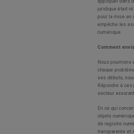
appliquer dans d
juridique était 
pour la mise en a
empêche les assu
numérique.
Comment envisa
Nous pourrions e
chaque probléma
ses débuts, nou
Répondre à ces p
secteur assurant
En ce qui concern
objets numérique
de registre numé
transparente et i