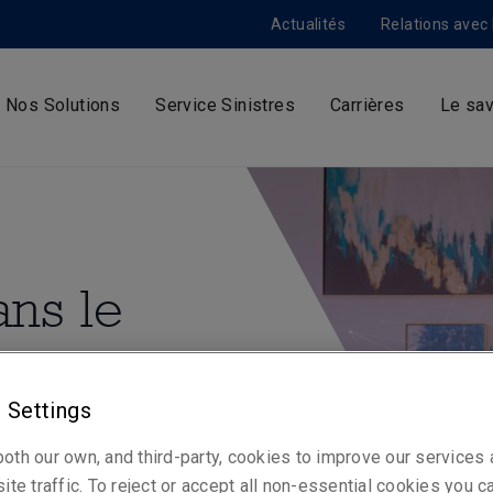
Actualités
Relations avec 
Nos Solutions
Service Sinistres
Carrières
Le sav
ans le
x et
 Settings
oth our own, and third-party, cookies to improve our services
ite traffic. To reject or accept all non-essential cookies you c