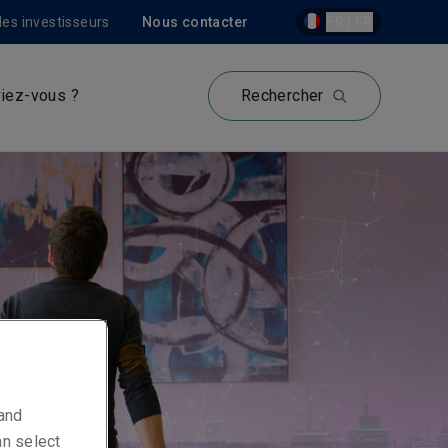
les investisseurs
Nous contacter
FR | FR
iez-vous ?
Rechercher
 and
an select