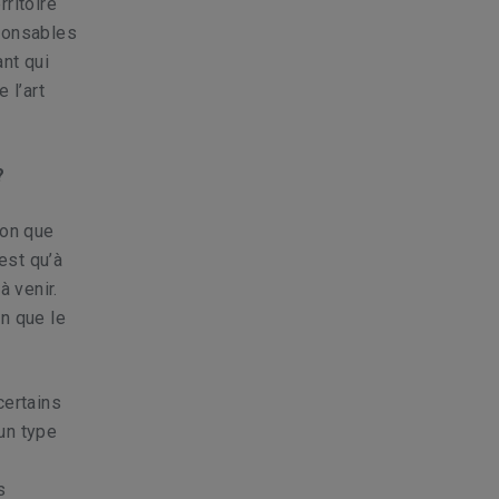
ritoire
sponsables
ant qui
 l’art
?
ion que
est qu’à
 venir.
n que le
certains
un type
s