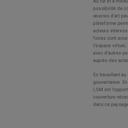
Au fur et à mesu
possibilité de c
œuvres d’art pe
plateforme perme
acteurs intéressé
foires sont acce
l’espace virtuel
avec d’autres p
auprès des acteu
En travaillant a
gouvernance. En 
LSM ont l’opport
couverture néces
dans ce paysage