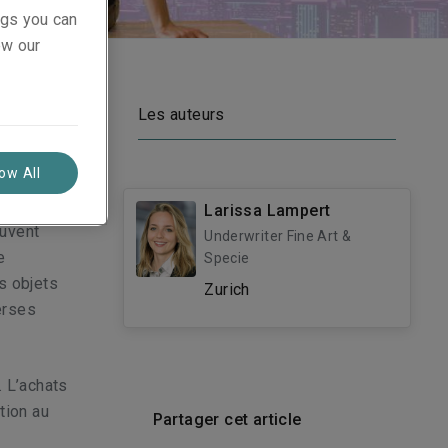
ings you can
ew our
Les auteurs
nouveaux
low All
Larissa Lampert
euvent
Underwriter Fine Art &
e
Specie
s objets
Zurich
erses
. L’achats
ition au
Partager cet article