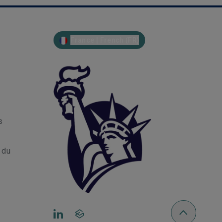
France | French (FR)
s
r du