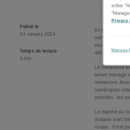
either “R
“Manage 
Privacy 
Publié le
En repoussant le
24 January 2024
numériques, le 
assureurs. S’ave
Manage 
Temps de lecture
défis et de nouv
4
min.
Le métaverse es
autant interagir
immersive. Assis
numériques virt
activités : les p
Le marché de l’a
d’objets d’art cr
risque... C’est 