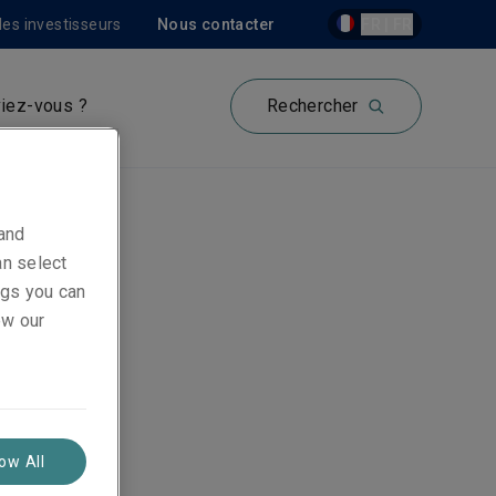
les investisseurs
Nous contacter
FR | FR
iez-vous ?
Rechercher
 and
an select
ings you can
ew our
low All