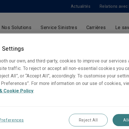
Actualités
Relations avec 
Nos Solutions
Service Sinistres
Carrières
Le sav
 Settings
Richa Thacoor
oth our own, and third-party, cookies to improve our services
ite traffic. To reject or accept all non-essential cookies you c
Souscriptrice - Energie
eject All”, or “Accept All”, accordingly. To customise your sett
Paris
Preferences”. For more information on our use of cookies, vi
& Cookie Policy
.
Numéros de téléphone
Téléphone : +33 1 73 43 04 40
Mobile : +33 6 25 58 12 47
Preferences
Reject All
Al
E-mail