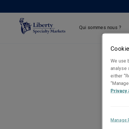
Qui sommes nous ?
Cookie
We use b
analyse s
either “R
“Manage 
Privacy 
Manage 