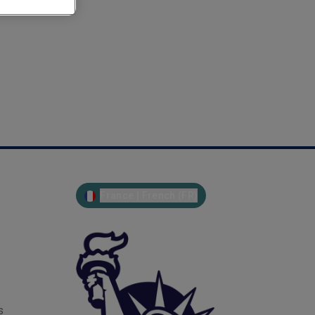
France | French (FR)
s