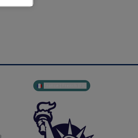
France | French (FR)
s