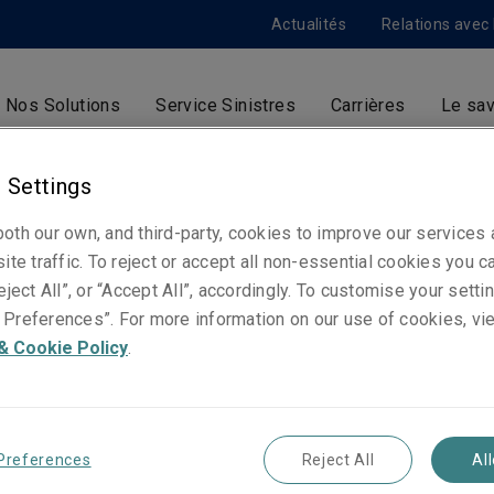
Actualités
Relations avec 
Nos Solutions
Service Sinistres
Carrières
Le sav
 Settings
Aline Pierre
oth our own, and third-party, cookies to improve our services
ite traffic. To reject or accept all non-essential cookies you c
Souscriptrice - Résponsabilité Civile Professio
eject All”, or “Accept All”, accordingly. To customise your sett
Paris
Preferences”. For more information on our use of cookies, vi
& Cookie Policy
.
Numéros de téléphone
Téléphone : +33 1 70 39 73 96
Mobile : +33 6 07 79 23 65
Preferences
Reject All
Al
E-mail