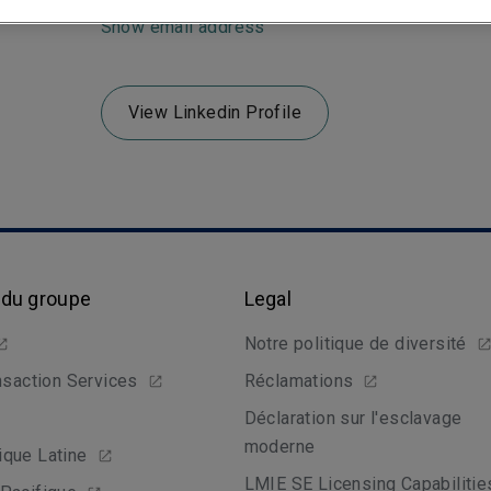
Show email address
View Linkedin Profile
 du groupe
Legal
Notre politique de diversité
nsaction Services
Réclamations
Déclaration sur l'esclavage
moderne
que Latine
LMIE SE Licensing Capabilitie