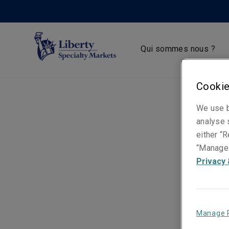
Qui sommes nous ?
Cookie
We use b
analyse s
either “R
“Manage 
Privacy 
Manage 