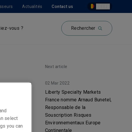
isseurs
Actualités
Contact us
BE | FR
iez-vous ?
Rechercher
Next article
02 Mar 2022
s
Liberty Specialty Markets
France nomme Arnaud Bunetel,
au
Responsable de la
 and
Souscription Risques
an select
Environnementaux Europe
ings you can
Continentale