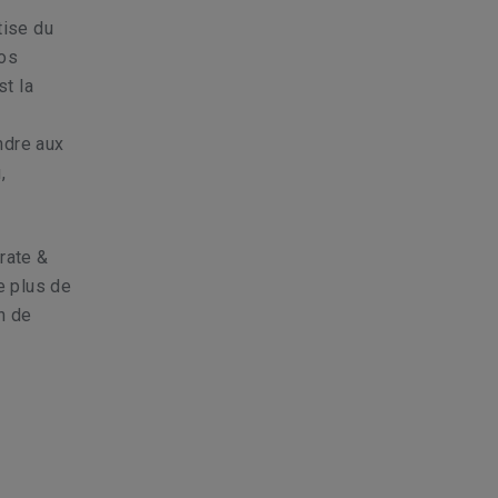
tise du
nos
st la
ndre aux
,
rate &
e plus de
n de