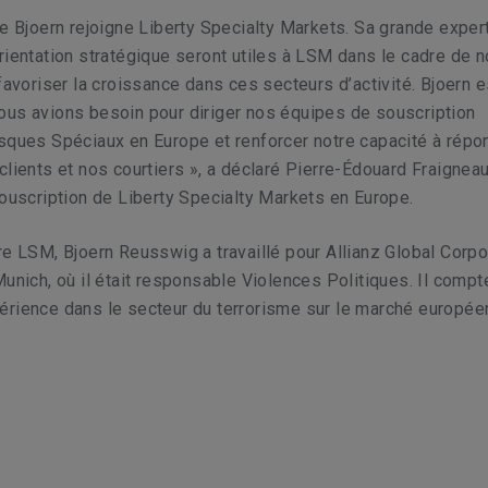
ue Bjoern rejoigne Liberty Specialty Markets. Sa grande exper
rientation stratégique seront utiles à LSM dans le cadre de 
favoriser la croissance dans ces secteurs d’activité. Bjoern e
ous avions besoin pour diriger nos équipes de souscription
sques Spéciaux en Europe et renforcer notre capacité à répo
clients et nos courtiers », a déclaré Pierre-Édouard Fraigneau
souscription de Liberty Specialty Markets en Europe.
re LSM, Bjoern Reusswig a travaillé pour Allianz Global Corpo
Munich, où il était responsable Violences Politiques. Il compt
érience dans le secteur du terrorisme sur le marché europée