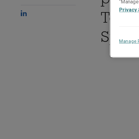
“Manage 
Privacy 
Terro
Spéc
Manage 