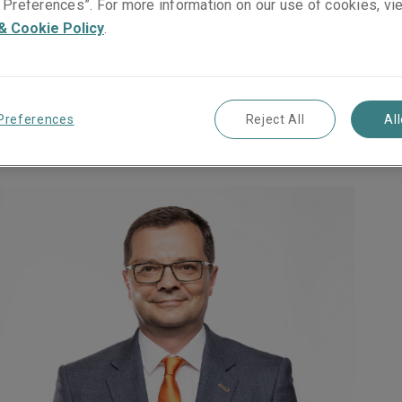
Preferences”. For more information on our use of cookies, vi
& Cookie Policy
.
risme et Risques
iaux
Preferences
Reject All
Al