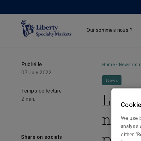
Qui sommes nous ?
Publié le
Home
•
Newsroo
07 July 2022
News
Temps de lecture
Liber
2
min.
Cookie
nomm
We use b
analyse s
poste
either “R
Share on socials