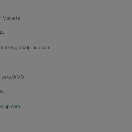
ty Markets
44
@libertyglobalgroup.com
 Cicero/AMO
06
group.com