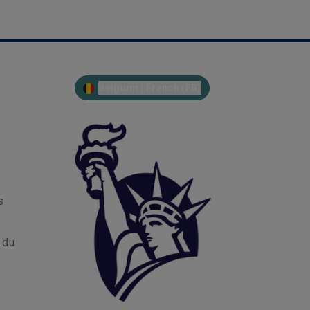
Belgium | French (FR)
s
r du