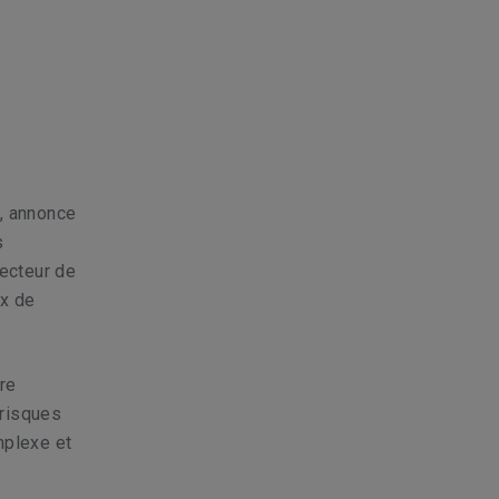
e, annonce
s
recteur de
ux de
re
 risques
mplexe et