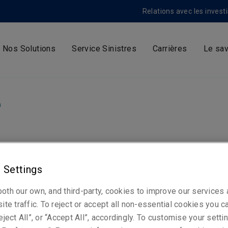
Relations avec les invest
Nos Solutions
Service Sinistres
Carrières
Le sav
m
ty Specialty Market
 Settings
e Bjoern Reusswig 
oth our own, and third-party, cookies to improve our services
ite traffic. To reject or accept all non-essential cookies you c
 de directeur
eject All”, or “Accept All”, accordingly. To customise your sett