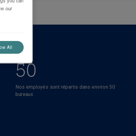
ings you can
ew our
low All
50
Nos employés sont répartis dans environ 50
bureaux