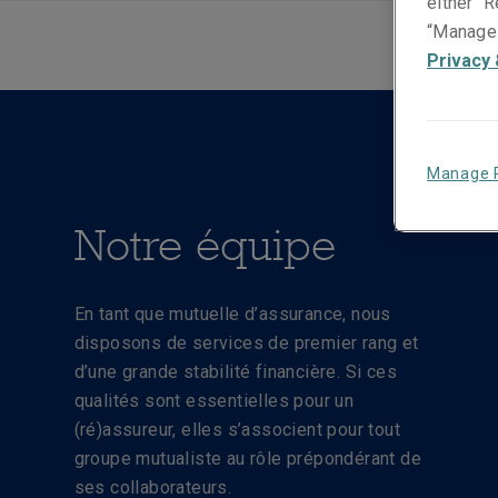
either “R
“Manage 
Privacy 
Manage 
Notre équipe
En tant que mutuelle d’assurance, nous
disposons de services de premier rang et
d’une grande stabilité financière. Si ces
qualités sont essentielles pour un
(ré)assureur, elles s’associent pour tout
groupe mutualiste au rôle prépondérant de
ses collaborateurs.