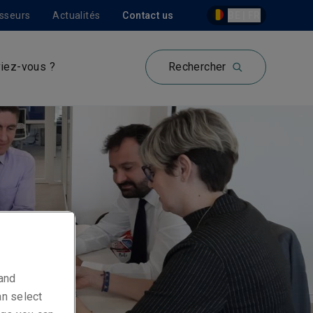
isseurs
Actualités
Contact us
BE | FR
iez-vous ?
Rechercher
 and
an select