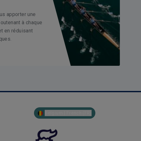
ous apporter une
soutenant à chaque
et en réduisant
ques.
Belgium | French (FR)