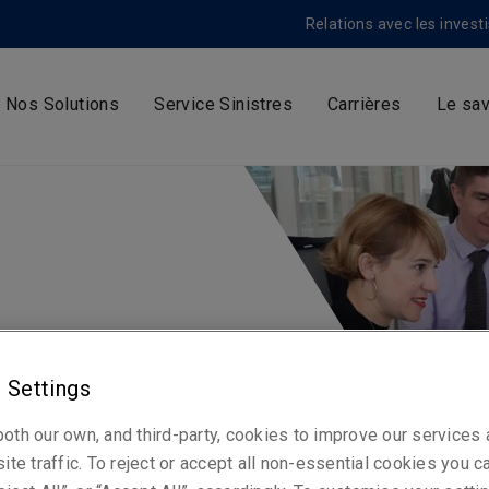
Relations avec les invest
Nos Solutions
Service Sinistres
Carrières
Le sav
ion. Nous avons construit
ionnées et expérimentées
 Settings
ûr.
oth our own, and third-party, cookies to improve our services
ite traffic. To reject or accept all non-essential cookies you c