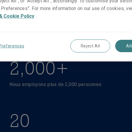
eject All”, or “Accept All”, accordingly. To customise your sett
Preferences”. For more information on our use of cookies, vi
& Cookie Policy
.
Preferences
Reject All
Al
2,000+
Nous employons plus de 2,000 personnes
20