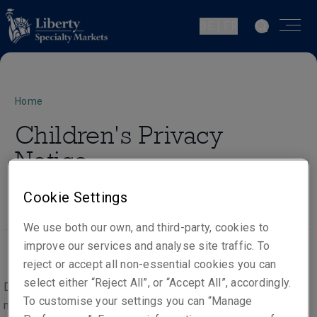
BE | FR
Home
Children's Privacy
Notice
Cookie Settings
We use both our own, and third-party, cookies to
improve our services and analyse site traffic. To
reject or accept all non-essential cookies you can
select either “Reject All”, or “Accept All”, accordingly.
Dans le cadre de la fourniture de nos produits et services,
To customise your settings you can “Manage
nous pouvons traiter les données personnelles de