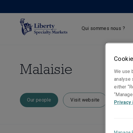
Qui sommes nous ?
Cookie
Malaisie
We use b
analyse s
either “R
“Manage 
Our people
Visit website
Privacy 
Manage 