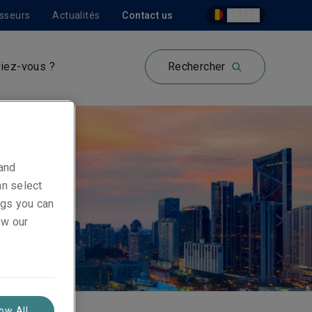
isseurs
Actualités
Contact us
BE | FR
iez-vous ?
Rechercher
 and
an select
ings you can
ew our
low All