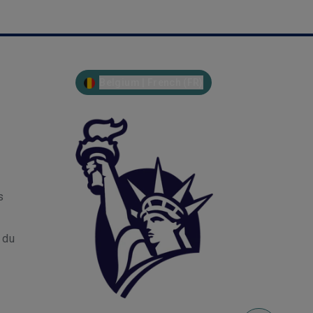
Belgium | French (FR)
s
r du