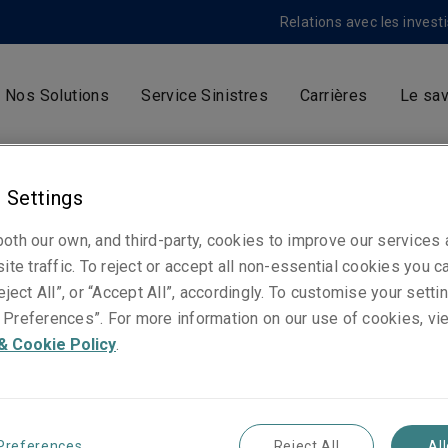
Relations avec les invest
Nos Solutions
Service Sinistres
Carrières
Le sav
 Settings
oth our own, and third-party, cookies to improve our services
ite traffic. To reject or accept all non-essential cookies you c
eject All”, or “Accept All”, accordingly. To customise your sett
Preferences”. For more information on our use of cookies, vi
& Cookie Policy
.
Preferences
Reject All
Al