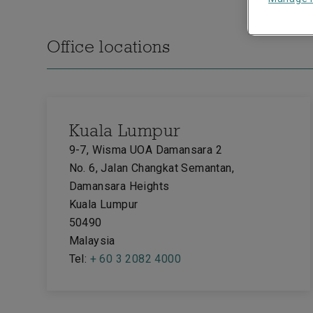
Office locations
Kuala Lumpur
9-7, Wisma UOA Damansara 2
No. 6, Jalan Changkat Semantan,
Damansara Heights
Kuala Lumpur
50490
Malaysia
Tel:
+ 60 3 2082 4000