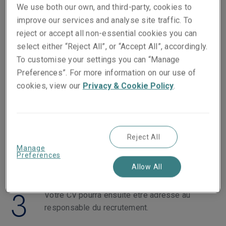
We use both our own, and third-party, cookies to
improve our services and analyse site traffic. To
reject or accept all non-essential cookies you can
select either “Reject All”, or “Accept All”, accordingly.
1
Portez-vous candidat en ligne pour l'un de
To customise your settings you can “Manage
nos postes à pourvoir en cliquant sur les
Preferences”. For more information on our use of
liens de nos pages de recrutement. Vous
cookies, view our
Privacy & Cookie Policy
.
devrez télécharger votre CV et une lettre de
motivation.
2
Reject All
Notre équipe de recrutement examinera votre
Manage
candidature.
Preferences
Allow All
3
Votre CV pourra ensuite être adressé au
responsable du recrutement.