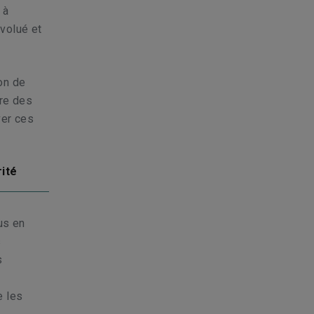
 à
volué et
on de
tre des
ver ces
rité
us en
s
s
e les