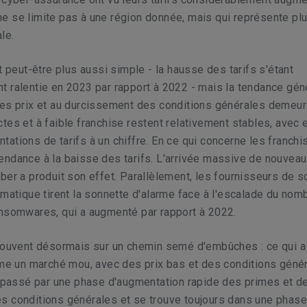
 se limite pas à une région donnée, mais qui représente plu
ale.
t peut-être plus aussi simple - la hausse des tarifs s'étant
 ralentie en 2023 par rapport à 2022 - mais la tendance gén
des prix et au durcissement des conditions générales demeu
tes et à faible franchise restent relativement stables, avec 
ations de tarifs à un chiffre. En ce qui concerne les franchi
ndance à la baisse des tarifs. L'arrivée massive de nouveau
ber a produit son effet. Parallèlement, les fournisseurs de s
rmatique tirent la sonnette d'alarme face à l'escalade du nom
ansomwares, qui a augmenté par rapport à 2022.
trouvent désormais sur un chemin semé d'embûches : ce qui a
un marché mou, avec des prix bas et des conditions géné
t passé par une phase d'augmentation rapide des primes et d
s conditions générales et se trouve toujours dans une phase