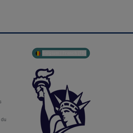
Belgium | French (FR)
s
r du