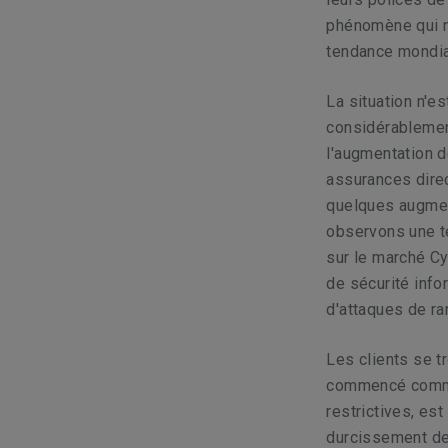
phénomène qui ne
tendance mondi
La situation n'es
considérablement
l'augmentation 
assurances direc
quelques augment
observons une te
sur le marché Cy
de sécurité info
d'attaques de r
Les clients se 
commencé comme 
restrictives, es
durcissement de