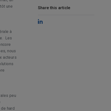
tôt une
Share this article
érale à
re. Les
encore
ses, nous
x acteurs
olutions
bre
rales peu
e
 de hard