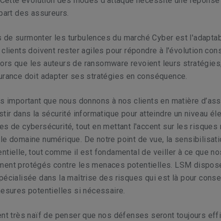
. Cette évolution des modes d'attaque nécessite une réponse
 part des assureurs.
de surmonter les turbulences du marché Cyber est l'adaptabi
 clients doivent rester agiles pour répondre à l'évolution con
rs que les auteurs de ransomware revoient leurs stratégies,
surance doit adapter ses stratégies en conséquence.
us important que nous donnons à nos clients en matière d’as
stir dans la sécurité informatique pour atteindre un niveau él
es de cybersécurité, tout en mettant l'accent sur les risques 
le domaine numérique. De notre point de vue, la sensibilisat
ntielle, tout comme il est fondamental de veiller à ce que no
ment protégés contre les menaces potentielles. LSM dispos
pécialisée dans la maîtrise des risques qui est là pour consei
mesures potentielles si nécessaire.
ent très naïf de penser que nos défenses seront toujours eff