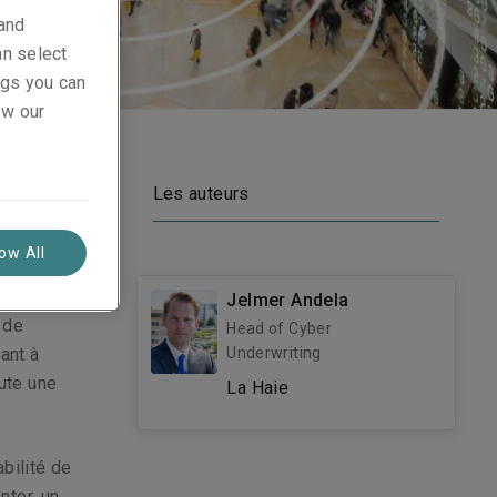
 and
an select
ings you can
ew our
ité accrue
Les auteurs
t, la
éponse à
low All
reprises
Jelmer Andela
 de
Head of Cyber
ant à
Underwriting
oute une
La Haie
bilité de
nter, un