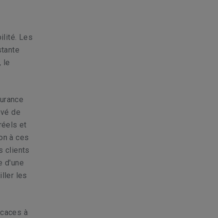
lité. Les
stante
 le
surance
evé de
réels et
ion à ces
s clients
e d'une
ller les
icaces à