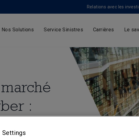
Relations avec les invest
Nos Solutions
Service Sinistres
Carrières
Le sav
le marché
ber :
er dans
 Settings