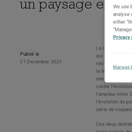
un paysage en mu
We use b
analyse s
either “R
“Manage 
Privacy 
Le marché de la 
Publié le
qui affecte les 
21 December 2023
nécessité d'une 
Manage 
la numérisation 
développement a
contre l'évoluti
l'ampleur entre 
l'évolution du p
série de risque
Ces deux dernièr
leurs polices de