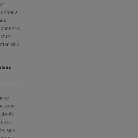
er
rocéder à
aux
e données.
ctuel,
ution des
 dans
ance
surance
abilité
entes.
ndis que
nnées.