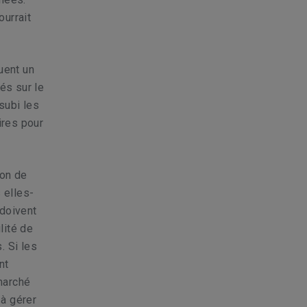
ourrait
uent un
és sur le
subi les
ires pour
ion de
 elles-
 doivent
lité de
. Si les
nt
marché
 à gérer