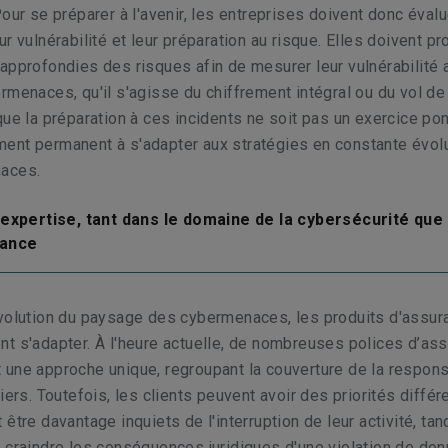
Pour se préparer à l'avenir, les entreprises doivent donc évalu
r vulnérabilité et leur préparation au risque. Elles doivent p
approfondies des risques afin de mesurer leur vulnérabilité 
rmenaces, qu'il s'agisse du chiffrement intégral ou du vol d
que la préparation à ces incidents ne soit pas un exercice pon
ent permanent à s'adapter aux stratégies en constante évol
aces.
l'expertise, tant dans le domaine de la cybersécurité que
rance
évolution du paysage des cybermenaces, les produits d'assur
t s'adapter. À l'heure actuelle, de nombreuses polices d’as
une approche unique, regroupant la couverture de la respons
iers. Toutefois, les clients peuvent avoir des priorités différ
être davantage inquiets de l'interruption de leur activité, ta
 craindre les conséquences juridiques d'une violation de do