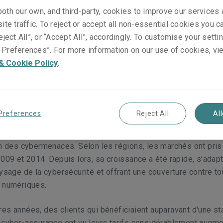
tation
oth our own, and third-party, cookies to improve our services
ite traffic. To reject or accept all non-essential cookies you c
eject All”, or “Accept All”, accordingly. To customise your sett
Preferences”. For more information on our use of cookies, vi
& Cookie Policy
.
cyber-assurance connaît actuellement une période de volatil
assureurs et leurs clients dans le monde entier. Historiquemen
couverture cyber est apparue à la fin des années 1990 en r
Preferences
Reject All
Al
croissante des services et de l’évolution économique. Son
 été motivé par la nécessité croissante de protéger les ent
on des cybermenaces. Selon les régions, les marchés ont pris
2009 et 2014. Depuis lors, sa croissance a été rapide, s'adapt
aysage de la cybersécurité et offrant une couverture contre t
s numériques.
es années, des clients qui bénéficiaient auparavant d'une sta
 cyber-assurance ont vu leurs tarifs considérablement augme