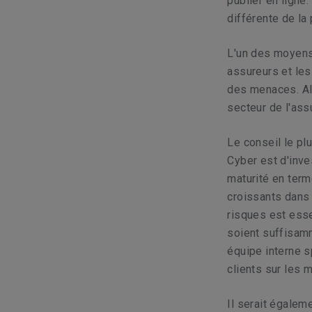
publier en ligne
différente de la
L'un des moyens 
assureurs et les
des menaces. Alo
secteur de l'as
Le conseil le pl
Cyber est d'inve
maturité en term
croissants dans 
risques est esse
soient suffisam
équipe interne s
clients sur les 
Il serait égalem