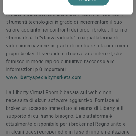
Liberty Specialty Markets, parte del Gruppo Liberty
Mutual Insurance, ha annunciato il lancio di due nuovi
strumenti tecnologici in grado di incrementare il suo
valore aggiunto nei confronti dei propri broker. Il primo
strumento è la “stanza virtuale”, una piattaforma di
videcomunicazione in grado di costruire relazioni con i
propri broker. Il secondo è il nuovo sito internet, che
fornisce in modo rapido e intuitivo l’accesso alle
informazioni più importanti
:
www.libertyspecialtymarkets.com
La Liberty Virtual Room è basata sul web e non
necessita
di alcun software aggiuntivo.
Fornisce ai
broker un accesso immediato ai teams
di
L
iberty
e il
supporto di cui hanno bisogno. La piattaforma è
attualmente disponibile per i broker nel Regno unito e
i
n alcuni paesi europei ed è in fase di implementazione