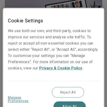
Cookie Settings
We use both our own, and third-party, cookies to
improve our services and analyse site traffic. To
reject or accept all non-essential cookies you can
select either “Reject All”, or “Accept All”, accordingly.
To customise your settings you can “Manage
Pubblicato su
Tempo di lettura
Preferences”. For more information on our use of
21 October 2020
2
min.
cookies, view our
Privacy & Cookie Policy
.
Share on socials
Reject All
Manage
Preferences
Allow All