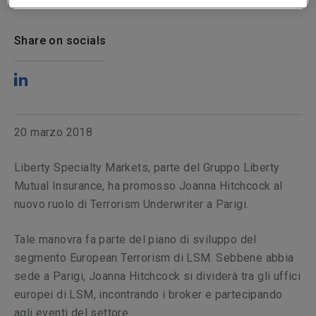
20 March 2018
1
min.
Share on socials
20 marzo 2018
Liberty Specialty Markets, parte del Gruppo Liberty
Mutual Insurance, ha promosso Joanna Hitchcock al
nuovo ruolo di Terrorism Underwriter a Parigi.
Tale manovra fa parte del piano di sviluppo del
segmento European Terrorism di LSM. Sebbene abbia
sede a Parigi, Joanna Hitchcock si dividerà tra gli uffici
europei di LSM, incontrando i broker e partecipando
agli eventi del settore.