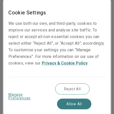
Joanna Hitchcock, al nuovo ruolo di
Cookie Settings
Terrorism Underwriter a Parigi.
We use both our own, and third-party, cookies to
improve our services and analyse site traffic. To
reject or accept all non-essential cookies you can
select either “Reject All”, or “Accept All”, accordingly.
To customise your settings you can “Manage
Preferences”. For more information on our use of
cookies, view our
Privacy & Cookie Policy
.
Reject All
Manage
Preferences
Allow All
Pubblicato su
Tempo di lettura