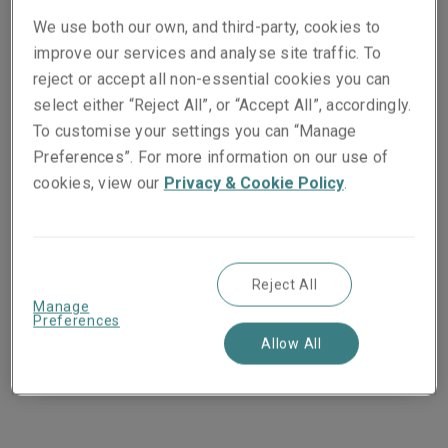
Telefon:
+49 221 65075 353
We use both our own, and third-party, cookies to
Mobil:
+49 172 8992847
improve our services and analyse site traffic. To
Show email address
reject or accept all non-essential cookies you can
select either “Reject All”, or “Accept All”, accordingly.
To customise your settings you can “Manage
Preferences”. For more information on our use of
Angelika Gasser
cookies, view our
Privacy & Cookie Policy
.
Deputy General Manager Insurance
Germany / Underwriting Manager D&O and
Financial Institutions Germany
Köln
Reject All
Manage
Telefon:
+49 221 65075 306
Preferences
Mobil:
+49 172 5145396
Allow All
Show email address