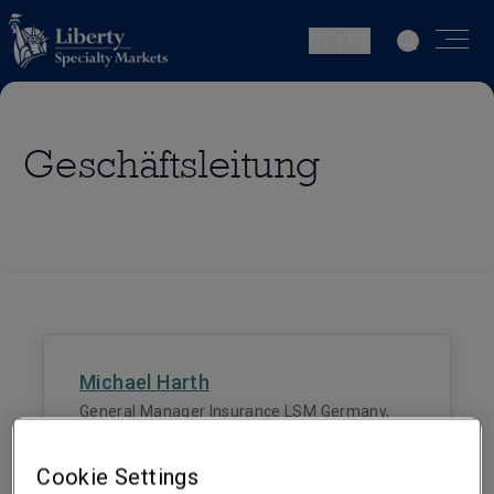
DE | DE
Geschäftsleitung
Michael Harth
General Manager Insurance LSM Germany,
Austria & CEE
Köln
Cookie Settings