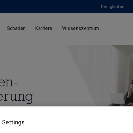
Neuigkeiten
Schaden
Karriere
Wissenszentrum
en-
herung
en Jahren erfolgreich
mnity – PI) für
 Settings
ßbritannien, Irland,