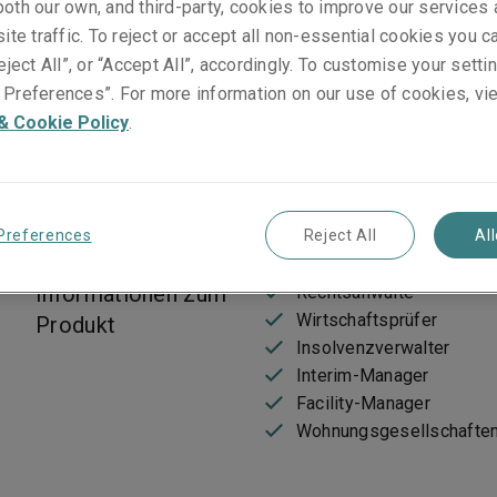
oth our own, and third-party, cookies to improve our services
ite traffic. To reject or accept all non-essential cookies you c
eject All”, or “Accept All”, accordingly. To customise your sett
Preferences”. For more information on our use of cookies, vi
& Cookie Policy
.
Preferences
Reject All
Al
Informationen zum
Rechtsanwälte
Wirtschaftsprüfer
Produkt
Insolvenzverwalter
Interim-Manager
Facility-Manager
Wohnungsgesellschafte