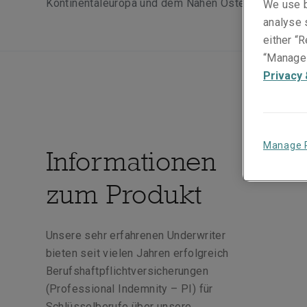
Kontinentaleuropa und dem Nahen Osten an.
We use b
analyse s
either “R
“Manage 
Privacy 
Manage 
Informationen
zum Produkt
Unsere sehr erfahrenen Underwriter
bieten seit vielen Jahren erfolgreich
Berufshaftpflichtversicherungen
(Professional Indemnity – PI) für
Schlüsselberufe über unsere