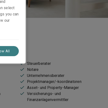
 and
an select
ings you can
ew our
low All
Steuerberater
Notare
Unternehmensberater
Projektmanager/-koordinatoren
Asset- und Property-Manager
n
Versicherungs- und
Finanzanlagenvermittler