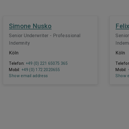
Simone Nusko
Feli
Senior Underwriter - Professional
Senior
Indemnity
Indem
Köln
Köln
Telefon:
+49 (0) 221 65075 365
Telefo
Mobil:
+49 (0) 172 2020655
Mobil:
Show email address
Show e