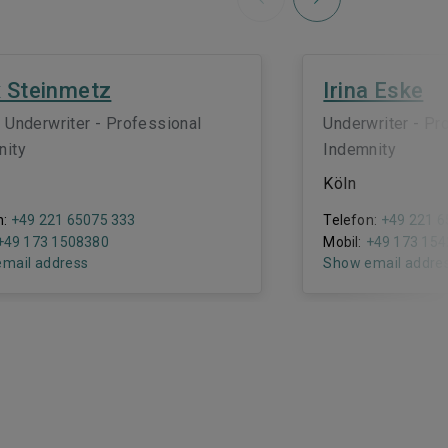
Previous
x Steinmetz
Irina Eske
 Underwriter - Professional
Underwriter - Pr
nity
Indemnity
Köln
n:
+49 221 65075 333
Telefon:
+49 221 6
+49 173 1508380
Mobil:
+49 173 15
mail address
Show email addre