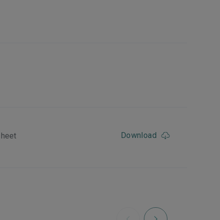
Download
sheet
Next