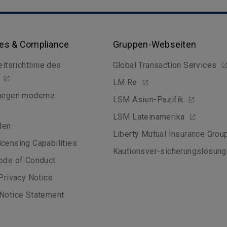
hes & Compliance
Gruppen-Webseiten
eitsrichtlinie des
Global Transaction Services
LM Re
 gegen moderne
LSM Asien-Pazifik
LSM Lateinamerika
den
Liberty Mutual Insurance Grou
censing Capabilities
Kautionsver-sicherungslösun
ode of Conduct
 Privacy Notice
Notice Statement