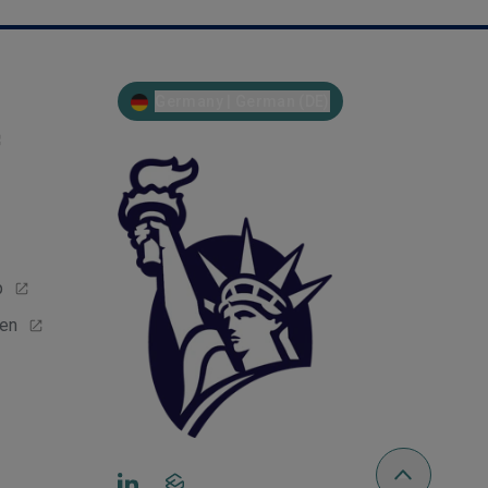
Germany | German (DE)
p
gen