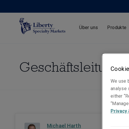
Über uns
Produkte
Geschäftsleitung
Cookie
We use b
analyse s
either “R
“Manage 
Privacy 
Michael Harth