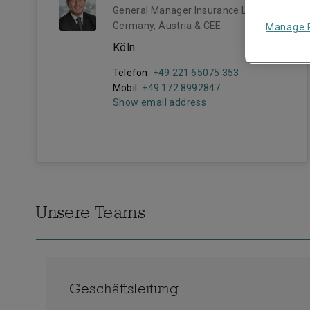
General Manager Insurance LSM
Germany, Austria & CEE
Manage 
Köln
Telefon:
+49 221 65075 353
Mobil:
+49 172 8992847
Show email address
Unsere Teams
Geschäftsleitung