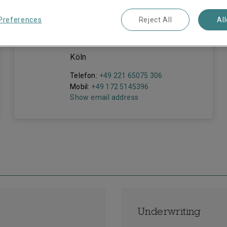
Deputy General Manager
Insurance Germany /
Preferences
Reject All
Al
Underwriting Manager D&O and
Financial Institutions Germany
Köln
Telefon:
+49 221 65075 306
Mobil:
+49 172 5145396
Show email address
Underwriting