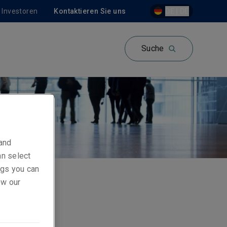
Investoren
Kontaktieren Sie uns
DE | DE
Suche
 and
an select
ings you can
ew our