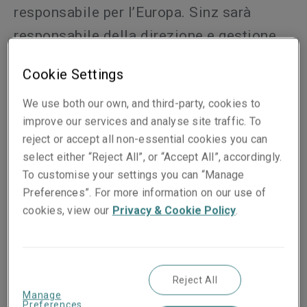
responsabile per l’Europa. Sinz sarà
responsabile della direzione e gestione
delle attività assicurative speciali e
Cookie Settings
commerciali nell’Europa continentale e
We use both our own, and third-party, cookies to
riferirà a Matthew Moore, Group Chief
improve our services and analyse site traffic. To
Underwriting Officer di LSM.
reject or accept all non-essential cookies you can
select either “Reject All”, or “Accept All”, accordingly.
To customise your settings you can “Manage
Preferences”. For more information on our use of
cookies, view our
Privacy & Cookie Policy
.
Reject All
Manage
Preferences