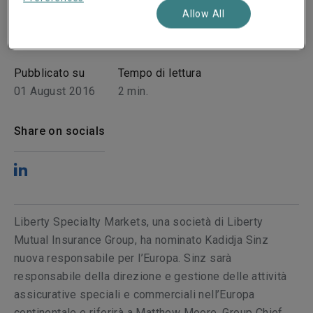
Allow All
Pubblicato su
Tempo di lettura
01 August 2016
2
min.
Share on socials
Liberty Specialty Markets, una società di Liberty
Mutual Insurance Group, ha nominato Kadidja Sinz
nuova responsabile per l’Europa. Sinz sarà
responsabile della direzione e gestione delle attività
assicurative speciali e commerciali nell’Europa
continentale e riferirà a Matthew Moore, Group Chief