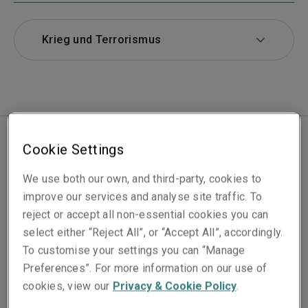
Krieg und Terrorismus
Cookie Settings
We use both our own, and third-party, cookies to
Hauptansprechpartner
improve our services and analyse site traffic. To
reject or accept all non-essential cookies you can
select either “Reject All”, or “Accept All”, accordingly.
To customise your settings you can “Manage
Preferences”. For more information on our use of
Unsere Versicherungen von Risiken zu Krieg und
cookies, view our
Privacy & Cookie Policy
.
Terrorismus für global tätige Unternehmen sind führend