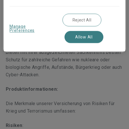
im Markt. Zu unseren Kunden zählen beispielsweise
einige der weltweit führenden Energieunternehmen,
Immobiliengesellschaften, der Hotellerie und
Reject All
Freizeitindustrie und viele mehr.
Manage
Preferences
Unsere Underwriter für die Sparte War and Terrorism in
Allow All
London, USA, Dubai, Singapur, Brasilien und Kolumbien
bieten mit ihrer ausgezeichneten Sachkenntnis besten
Schutz für zahlreiche Gefahren wie nukleare oder
biologische Angriffe, Aufstände, Bürgerkrieg oder auch
Cyber-Attacken.
Produktinformationen:
Die Merkmale unserer Versicherung von Risiken für
Krieg und Terrorismus umfassen:
Risiken
: