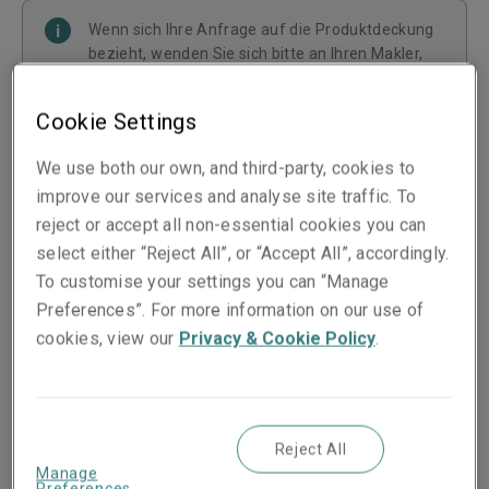
Wenn sich Ihre Anfrage auf die Produktdeckung
bezieht, wenden Sie sich bitte an Ihren Makler,
der Ihnen weiterhelfen kann.
Cookie Settings
We use both our own, and third-party, cookies to
Ihre Angaben
improve our services and analyse site traffic. To
reject or accept all non-essential cookies you can
select either “Reject All”, or “Accept All”, accordingly.
To customise your settings you can “Manage
Stay up to date with the latest updates, Unique
Preferences”. For more information on our use of
Perspectives and more from Liberty Specialty
cookies, view our
Privacy & Cookie Policy
.
Markets.
First name*
Reject All
Manage
Preferences