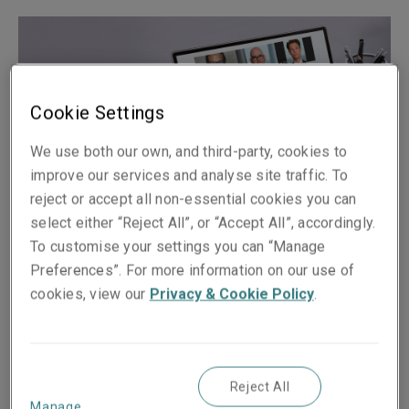
Cookie Settings
We use both our own, and third-party, cookies to
improve our services and analyse site traffic. To
reject or accept all non-essential cookies you can
select either “Reject All”, or “Accept All”, accordingly.
To customise your settings you can “Manage
Pubblicato su
Tempo di lettura
Preferences”. For more information on our use of
21 October 2020
2
min.
cookies, view our
Privacy & Cookie Policy
.
Share on socials
Reject All
Manage