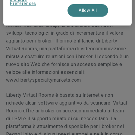
Preferences
Allow All
Liberty Specialty Markets (LSM), una società di Liberty
Mutual Insurance Group, ha annunciato due nuovi
sviluppi tecnologici in grado di incrementare il valore
aggiunto per i broker. Il primo è il lancio di Liberty
Virtual Rooms, una piattaforma di videocomunicazione
mirata a costruire relazioni con i broker. Il secondo è un
nuovo sito Web che fornisce un accesso semplice e
veloce alle informazioni essenziali:
www.libertyspecialtymarkets.com
Liberty Virtual Rooms è basata su Internet e non
richiede alcun software aggiuntivo da scaricare. Virtual
Rooms offre ai broker un accesso immediato ai team
di LSM e il supporto mirato di cui necessitano. La
piattaforma è attualmente disponibile per i broker nel
Regno Unito e di alcuni paesi europei e ne è in corso