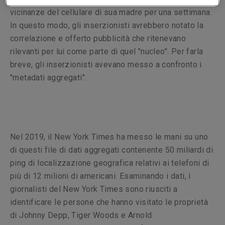
vicinanze del cellulare di sua madre per una settimana.
In questo modo, gli inserzionisti avrebbero notato la
correlazione e offerto pubblicità che ritenevano
rilevanti per lui come parte di quel "nucleo". Per farla
breve, gli inserzionisti avevano messo a confronto i
"metadati aggregati".
Nel 2019, il New York Times ha messo le mani su uno
di questi file di dati aggregati contenente 50 miliardi di
ping di localizzazione geografica relativi ai telefoni di
più di 12 milioni di americani. Esaminando i dati, i
giornalisti del New York Times sono riusciti a
identificare le persone che hanno visitato le proprietà
di Johnny Depp, Tiger Woods e Arnold