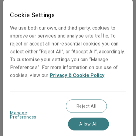
telefoni e le app che scarichiamo raccolgono ogni sorta
di dati, tra cui l'identificativo univoco del cellulare, la
Cookie Settings
posizione geografica, gli indirizzi email, gli acquisti
We use both our own, and third-party, cookies to
effettuati e via dicendo, e che, consapevolmente o
improve our services and analyse site traffic. To
meno, siamo noi stessi a selezionare le caselle per
reject or accept all non-essential cookies you can
dare il consenso a questa raccolta. Quei dati vengono
select either “Reject All”, or “Accept All”, accordingly.
poi venduti a soggetti aggregatori che, combinandoli
To customise your settings you can “Manage
con altri provenienti da ulteriori fonti, creano quadri di
Preferences”. For more information on our use of
comportamento ancora più dettagliati. Questi ultimi,
cookies, view our
Privacy & Cookie Policy
.
così ricavati, vengono successivamente acquistati
dagli inserzionisti.
Reject All
Manage
Preferences
Ma allora come faceva il telefono del signor Reeve a
Allow All
sapere del dentifricio di sua madre? Secondo lui, i dati
sulla posizione lo avrebbero mostrato nelle immediate