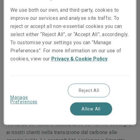
In Liberty Mutual siamo dell’opinione che possa
We use both our own, and third-party, cookies to
esservi progresso solo se le persone si sentono al
improve our services and analyse site traffic. To
sicuro. Dato che noi offriamo sicurezza contro gli
reject or accept all non-essential cookies you can
imprevisti, garantendola con la massima cura, aiutiamo
select either “Reject All”, or “Accept All”, accordingly.
le persone ad accogliere positivamente il presente,
To customise your settings you can “Manage
perseguendo con fiducia i loro obiettivi. Riconosciamo
Preferences”. For more information on our use of
l’enorme responsabilità per tutti gli aspetti sociali,
cookies, view our
Privacy & Cookie Policy
.
ambientali e di governance che noi condividiamo con
l’intero settore assicurativo:
Ci consideriamo un’azienda responsabile che si
Reject All
concentra sulla sostenibilità ecologica: sosteniamo il
Manage
passaggio a un’economia a basse emissioni di CO2 e
Preferences
investiamo in aziende che stanno facendo progressi
Allow All
dimostrabili in questo sviluppo. Riconosciamo la
rilevanza del settore assicurativo nel fornire sostegno
ai nostri clienti nella transizione dal carbone alle