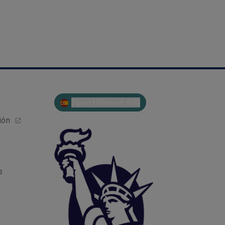
Spain | Spanish (ES)
ión
s