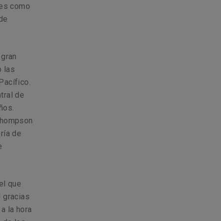
nes como
de
 gran
o las
Pacífico.
tral de
ños.
 Thompson
ría de
e
el que
 gracias
a la hora