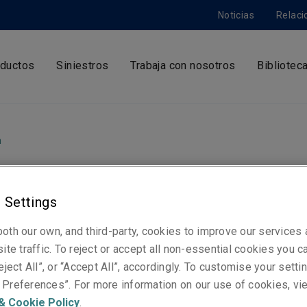
Noticias
Relaci
ductos
Siniestros
Trabaja con nosotros
Bibliotec
m
 Settings
rty nombra a McKay
oth our own, and third-party, cookies to improve our services
un nuevo cargo
ite traffic. To reject or accept all non-essential cookies you c
eject All”, or “Accept All”, accordingly. To customise your sett
Preferences”. For more information on our use of cookies, vi
peo
& Cookie Policy
.