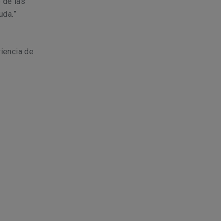
 de las
uda.”
iencia de