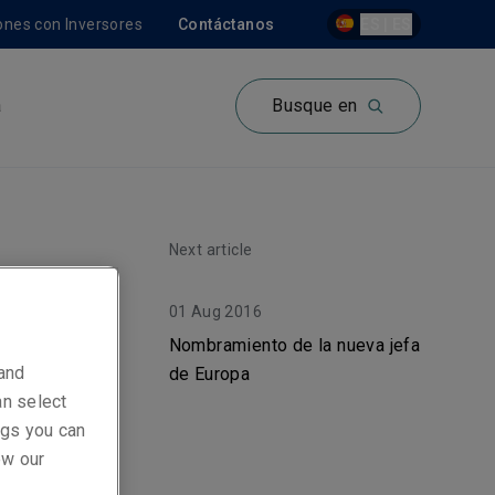
ones con Inversores
Contáctanos
ES | ES
a
Busque en
Next article
01 Aug 2016
Nombramiento de la nueva jefa
 and
de Europa
an select
ings you can
ew our