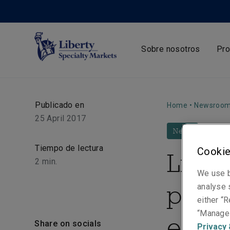
Sobre nosotros
Pro
Publicado en
Home
•
Newsroo
25 April 2017
News
Tiempo de lectura
Cookie
Libe
2
min.
We use b
para 
analyse s
either “R
“Manage 
euro
Share on socials
Privacy 