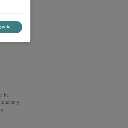
cKay
low All
p, ha
ribución y
la