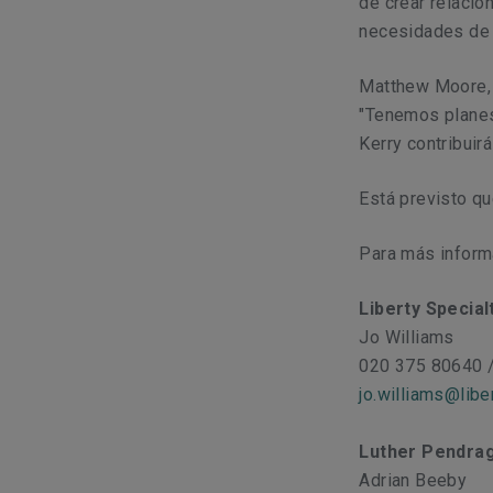
de crear relacio
necesidades de 
Matthew Moore, 
"Tenemos planes
Kerry contribuir
Está previsto q
Para más inform
Liberty Specia
Jo Williams
020 375 80640 
jo.williams@lib
Luther Pendra
Adrian Beeby