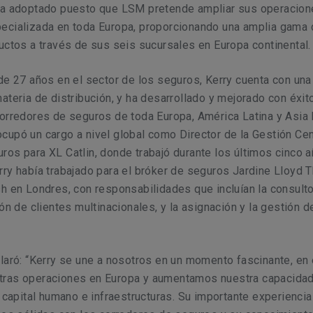
ha adoptado puesto que LSM pretende ampliar sus operacio
ecializada en toda Europa, proporcionando una amplia gama 
uctos a través de sus seis sucursales en Europa continental.
de 27 años en el sector de los seguros, Kerry cuenta con una
ateria de distribución, y ha desarrollado y mejorado con éxit
orredores de seguros de toda Europa, América Latina y Asia 
upó un cargo a nivel global como Director de la Gestión Cen
os para XL Catlin, donde trabajó durante los últimos cinco a
rry había trabajado para el bróker de seguros Jardine Lloyd
h en Londres, con responsabilidades que incluían la consulto
ión de clientes multinacionales, y la asignación y la gestión d
laró: “Kerry se une a nosotros en un momento fascinante, en 
ras operaciones en Europa y aumentamos nuestra capacidad
n capital humano e infraestructuras. Su importante experiencia 