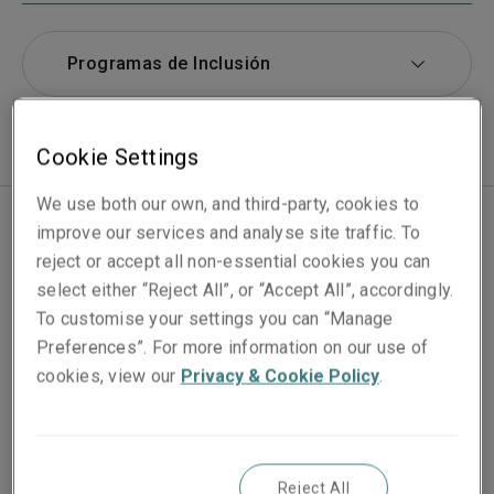
Programas de Inclusión
Cookie Settings
We use both our own, and third-party, cookies to
improve our services and analyse site traffic. To
Programas de inclusión
reject or accept all non-essential cookies you can
select either “Reject All”, or “Accept All”, accordingly.
Los programas son una forma excelente de que
To customise your settings you can “Manage
nuestros empleados mejoren su desarrollo personal,
Preferences”. For more information on our use of
conozcan a otros colegas y ayuden a difundir la
cookies, view our
Privacy & Cookie Policy
.
concienciación acerca de temas importantes. También
es una manera muy efectiva de que
los
directores conozcan mejor las distintas facetas de la
inclusión que pueden tener un impacto sobre los
Reject All