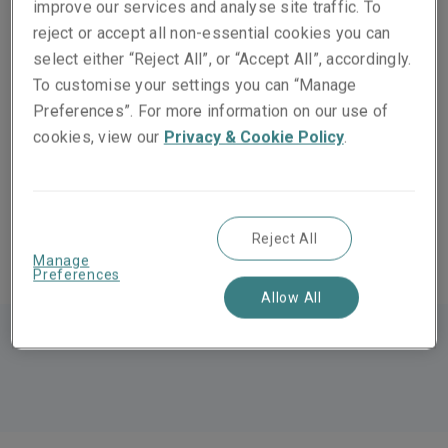
software de diseño y aprobado sobre el papel, pero
improve our services and analyse site traffic. To
todavía no existe nada que nuestros ingenieros de
reject or accept all non-essential cookies you can
riesgo puedan inspeccionar. La zona de las obras en sí
select either “Reject All”, or “Accept All”, accordingly.
puede ser poco más que un campo baldío en la
To customise your settings you can “Manage
periferia de una ciudad asiática o un río poco profundo
Preferences”. For more information on our use of
que fluye por unas marismas en los Estados Unidos.
cookies, view our
Privacy & Cookie Policy
.
Sin embargo, para que comience la construcción, debe
haber un seguro, por esto la tarea del suscriptor es tan
importante.
Reject All
Manage
Preferences
Allow All