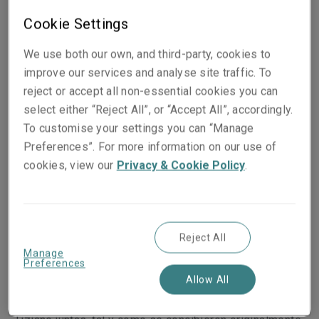
Cookie Settings
Nuestro compromiso va más allá de proteger las obras
We use both our own, and third-party, cookies to
de arte. Apostamos por un futuro brillante y sostenible
improve our services and analyse site traffic. To
del sector artístico. Nuestros programas apoyan a
reject or accept all non-essential cookies you can
artistas en todas las etapas de sus carreras, desde el
select either “Reject All”, or “Accept All”, accordingly.
fomento de la creatividad en los escolares hasta la
To customise your settings you can “Manage
asistencia a artistas profesionales. También apoyamos
Preferences”. For more information on our use of
las iniciativas de la comunidad local, porque
cookies, view our
Privacy & Cookie Policy
.
reconocemos la importancia del arte para el bienestar
y la salud mental.
Queremos promover que el público general pueda
Reject All
disfrutar del arte. Nuestra colaboración en la
Manage
Preferences
exposición
Tiziano: Amor, Deseo, Muerte
en la Galería
Allow All
Nacional de Londres ofreció una oportunidad “única en
la vida” para ver todas las pinturas de la
Poesie
de