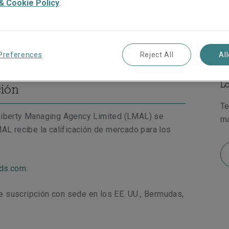
& Cookie Policy
.
utual Insurance, ofrecemos estabilidad con un
Li
Preferences
Reject All
Al
Lo
ción
Te
 Liberty Managing Agency Limited (LMAL) se
má
AL recibe la calificación de mercado para los
ds.com.
 suscripción con sede en los EE. UU., Bermudas,