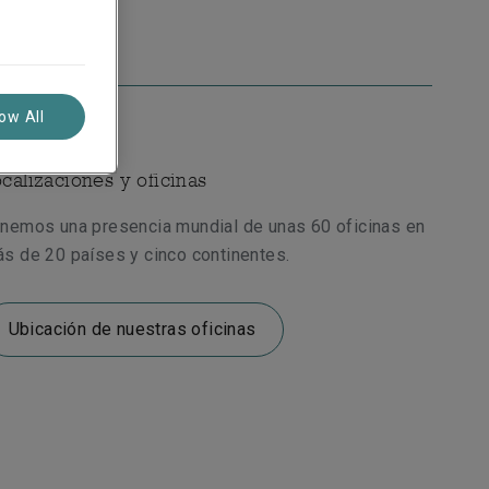
nks útiles
low All
calizaciones y oficinas
nemos una presencia mundial de unas 60 oficinas en
s de 20 países y cinco continentes.
Ubicación de nuestras oficinas