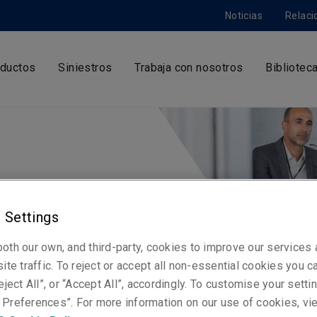
Noticias
Relaci
ductos
Siniestros
Trabaja con nosotros
Bibliotec
otros
 Settings
urador que ofrece las
oth our own, and third-party, cookies to improve our services
lidas para el futuro.
ite traffic. To reject or accept all non-essential cookies you c
eject All”, or “Accept All”, accordingly. To customise your sett
Preferences”. For more information on our use of cookies, vi