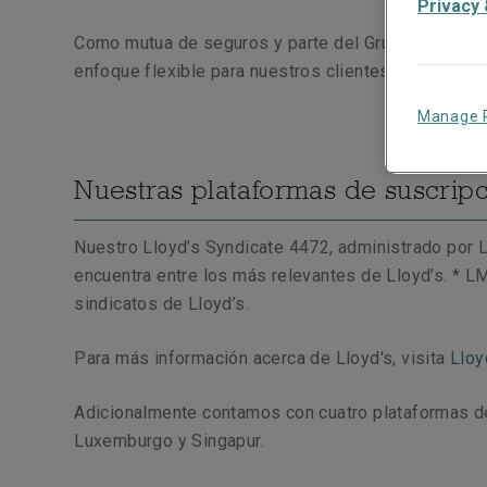
Privacy 
Como mutua de seguros y parte del Grupo Liberty M
enfoque flexible para nuestros clientes.
Manage 
Nuestras plataformas de suscrip
Nuestro Lloyd’s Syndicate 4472, administrado por
encuentra entre los más relevantes de Lloyd’s. * LM
sindicatos de Lloyd’s.
Para más información acerca de Lloyd's, visita
Lloy
Adicionalmente contamos con cuatro plataformas de
Luxemburgo y Singapur.