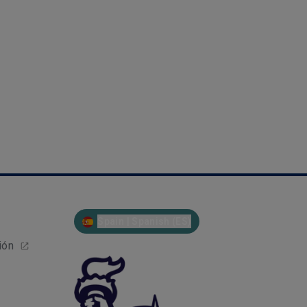
London Claims Full Year Report 2019
Spain | Spanish (ES)
ión