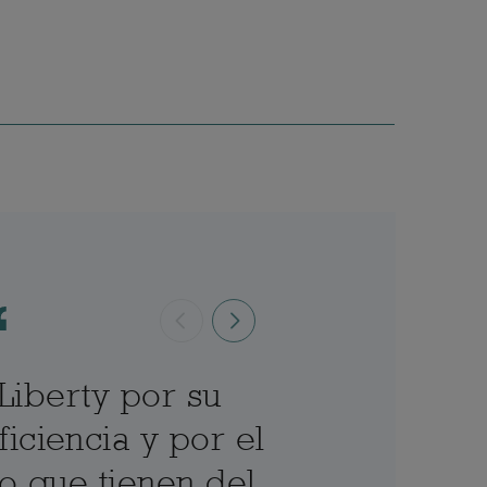
Previous
Next
iberty por su
La cuent
ficiencia y por el
resultado
o que tienen del
pro