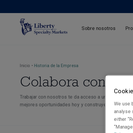
Sobre nosotros
Pro
Inicio
•
Historia de la Empresa
Colabora con nos
Cookie
Trabajar con nosotros te da acceso a un grupo aseg
We use b
mejores oportunidades hoy y construye relaciones só
analyse s
either “R
“Manage 