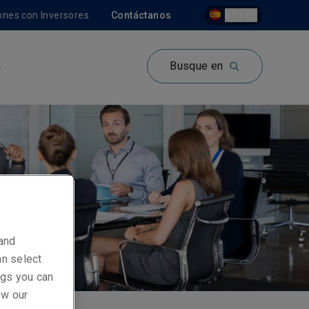
ones con Inversores
Contáctanos
ES | ES
a
Busque en
 and
an select
ings you can
ew our