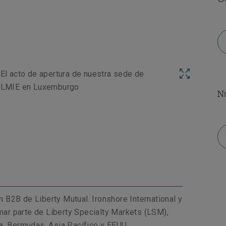
El acto de apertura de nuestra sede de
LMIE en Luxemburgo
N
ón B2B de Liberty Mutual. Ironshore International y
rmar parte de Liberty Specialty Markets (LSM),
a, Bermudas, Asia Pacífico y EEUU.