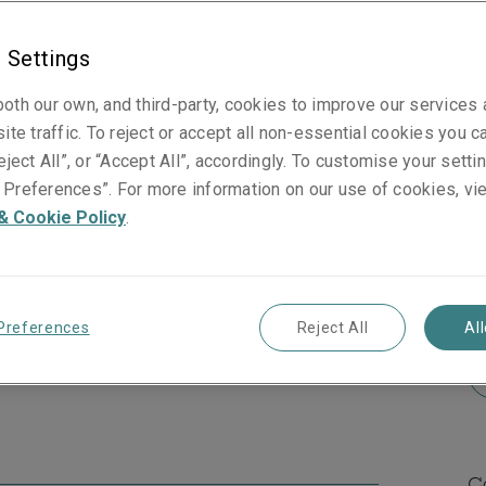
o no es algo que haya
o durante todo el siglo
 Settings
pales compañías de seguros
oth our own, and third-party, cookies to improve our services
ite traffic. To reject or accept all non-essential cookies you c
eject All”, or “Accept All”, accordingly. To customise your sett
Preferences”. For more information on our use of cookies, vi
& Cookie Policy
.
stra historia se remonta a 1912 cuando Liberty
 Employees Insurance Association (MEIA)
,
P
cidentes laborales.
Preferences
Reject All
Al
C