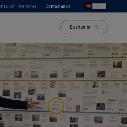
ones con Inversores
Contáctanos
ES | ES
a
Busque en