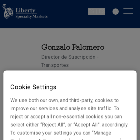
ES | ES
Gonzalo Palomero
Director de Suscripción -
Transportes
Madrid
Cookie Settings
Números de contacto
We use both our own, and third-party, cookies to
Teléfono: +34 915 92 38 86
improve our services and analyse site traffic. To
Móvil +34 609 726 856
reject or accept all non-essential cookies you can
select either “Reject All”, or “Accept All”, accordingly.
Email
To customise your settings you can “Manage
Show email address