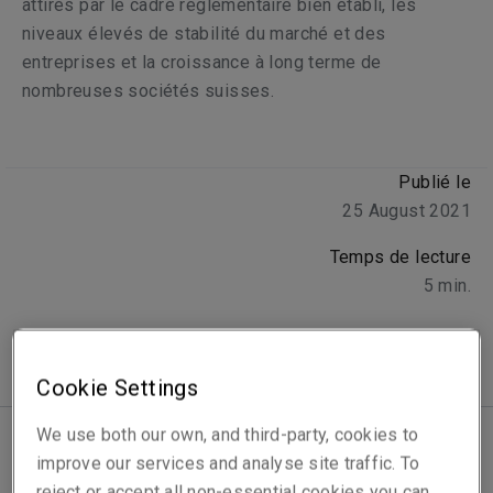
attirés par le cadre réglementaire bien établi, les
niveaux élevés de stabilité du marché et des
entreprises et la croissance à long terme de
nombreuses sociétés suisses.
Publié le
25 August 2021
Temps de lecture
5
min.
Cookie Settings
We use both our own, and third-party, cookies to
improve our services and analyse site traffic. To
La Suisse est un marché étonnamment dynamique en
reject or accept all non-essential cookies you can